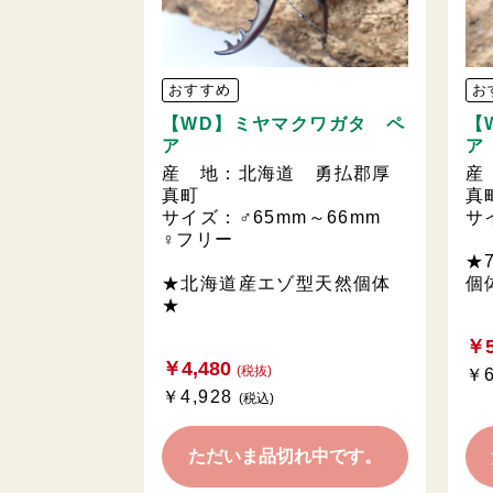
おすすめ
お
【WD】ミヤマクワガタ ペ
【
ア
ア
産 地：北海道 勇払郡厚
産
真町
真
サイズ：♂65mm～66mm
サ
♀フリー
★
★北海道産エゾ型天然個体
個
★
￥5
￥4,480
(税抜)
￥6
￥4,928
(税込)
ただいま品切れ中です。