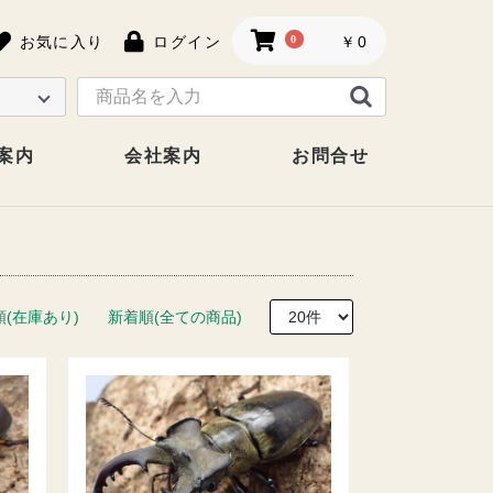
お気に入り
ログイン
0
￥0
案内
会社案内
お問合せ
順(在庫あり)
新着順(全ての商品)