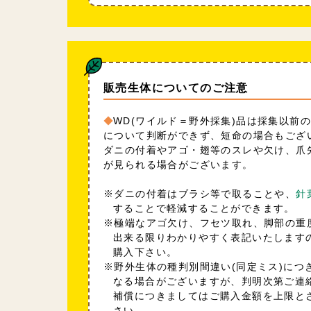
販売生体についてのご注意
WD(ワイルド＝野外採集)品は採集以前
について判断ができず、短命の場合もござ
ダニの付着やアゴ・翅等のスレや欠け、爪
が見られる場合がございます。
※ダニの付着はブラシ等で取ることや、
針
することで軽減することができます。
※極端なアゴ欠け、フセツ取れ、脚部の重
出来る限りわかりやすく表記いたします
購入下さい。
※野外生体の種判別間違い(同定ミス)につ
なる場合がございますが、判明次第ご連
補償につきましてはご購入金額を上限と
さい。