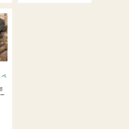
 ペ
郡
リー