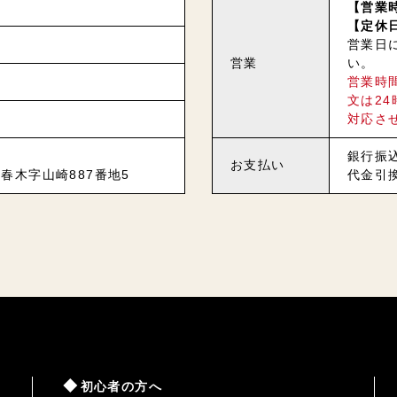
【営業時
【定休
営業日
営業
い。
営業時
文は2
対応さ
銀行振
お支払い
春木字山崎887番地5
代金引
初心者の方へ