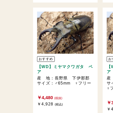
おすすめ
お
【WD】ミヤマクワガタ ペ
【
ア
ア
産 地：長野県 下伊那郡
産
サイズ：♂65mm ♀フリー
サ
♀
￥4,480
(税抜)
￥3
￥4,928
(税込)
￥4