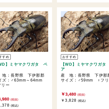
すすめ
おすすめ
WD】ミヤマクワガタ ペ
【WD】ミヤマクワガタ
ア
 地：長野県 下伊那郡
産 地：長野県 下伊那
イズ：♂63mm～64mm
サイズ：♂59mm ♀フ
フリー
￥3,480
(税抜)
,980
(税抜)
￥3,828
(税込)
,378
(税込)