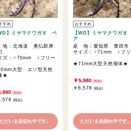
すすめ
おすすめ
WD】ミヤマクワガタ ペ
【WD】ミヤマクワガタ
ア
 地：北海道 勇払郡厚
産 地：愛知県 豊田市
町
サイズ：♂71mm ♀フ
イズ：♂70mm ♀フリー
★71mm大型天然個体★
70mm大型 エゾ型天然
体★
￥5,980
(税抜)
￥6,578
(税込)
,980
(税抜)
,578
(税込)
ただいま品切れ中です。
ただいま品切れ中です