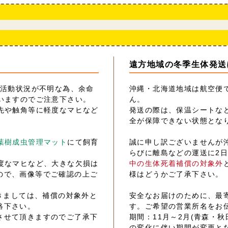
遠方地域の冬季生体発送
の活動状況が不明な為、余命
沖縄・北海道地域は航空便
いますのでご注意下さい。
ん。
先や触角等に軽度なマヒなど
発送の際は、保温シートな
全が保障できない状態とな
葉樹成虫管理マット
にて飼育
誠に申し訳ございませんが
らびに離島などの運送に2
度なマヒなど、大きな欠損は
中の生体死着補償の対象外
ので、画像等でご確認の上ご
様はどうかご了承下さい。
きましては、補償の対象外と
安全なお届けのために、最
絡下さい。
す。ご希望の営業所名をお
させて頂きますのでご了承下
期間：11月～2月(青森・秋
の変化に伴い期間が変更と