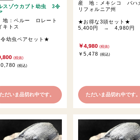
産 地：メキシコ バハ
ルスゾウカブト幼虫 3令
リフォルニア州
ア
 地：ペルー ロレート
★お得な3頭セット★
イキトス
5,400円 → 4,980円
3令幼虫ペアセット★
￥4,980
(税抜)
￥5,478
(税込)
,800
(税抜)
0,780
(税込)
ただいま品切れ中です。
ただいま品切れ中です