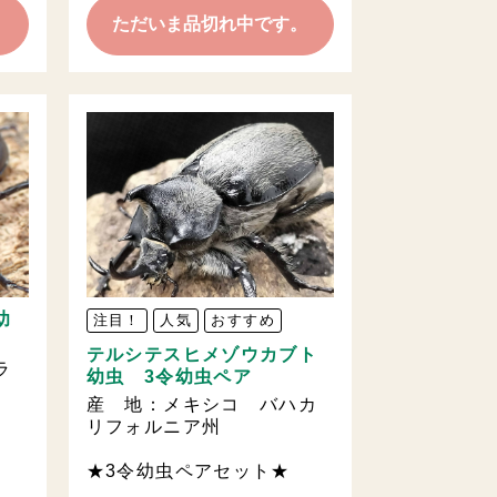
。
ただいま品切れ中です。
幼
注目！
人気
おすすめ
テルシテスヒメゾウカブト
ラ
幼虫 3令幼虫ペア
産 地：メキシコ バハカ
リフォルニア州
★3令幼虫ペアセット★