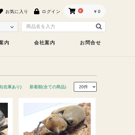
お気に入り
ログイン
0
￥0
案内
会社案内
お問合せ
順(在庫あり)
新着順(全ての商品)