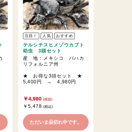
注目！
人気
おすすめ
ト
テルシテスヒメゾウカブト
幼虫 3頭セット
カ
産 地：メキシコ バハカ
リフォルニア州
★ お得な3頭セット ★
5,400円 → 4,980円
￥4,980
(税抜)
￥5,478
(税込)
。
ただいま品切れ中です。