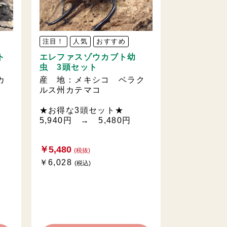
注目！
人気
おすすめ
エレファスゾウカブト幼
ト
虫 3頭セット
産 地：メキシコ ベラク
カ
ルス州カテマコ
★お得な3頭セット★
5,940円 → 5,480円
￥5,480
(税抜)
￥6,028
(税込)