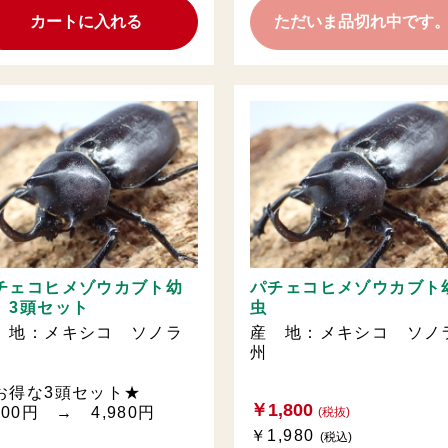
カートに入れる
ただいま品切れ中です
チェコヒメゾウカブト幼
パチェコヒメゾウカブト
 3頭セット
虫
 地：メキシコ ソノラ
産 地：メキシコ ソノ
州
お得な3頭セット★
￥1,800
400円 → 4,980円
(税抜)
￥1,980
(税込)