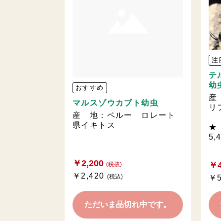
注
テ
幼
おすすめ
産
マルスゾウカブト幼虫
リ
産 地：ペルー ロレート
県イキトス
★
5,
￥2,200
￥4
(税抜)
￥2,420
(税込)
￥5
ただいま品切れ中です。