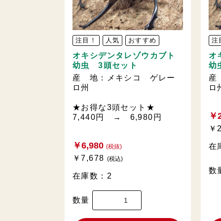
注目！
人気
おすすめ
注
オキシデンタレゾウカブト
オ
幼虫 3頭セット
幼
産 地：メキシコ ゲレー
産
ロ州
ロ
★お得な3頭セット★
￥2
7,440円 → 6,980円
￥2
￥6,980
在
(税抜)
￥7,678
(税込)
数
在庫数：2
数量