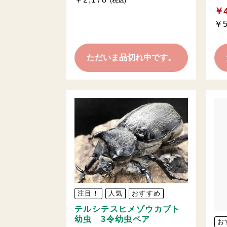
(税込)
￥4
￥5
ただいま品切れ中です。
注目！
人気
おすすめ
テルシテスヒメゾウカブト
幼虫 3令幼虫ペア
お