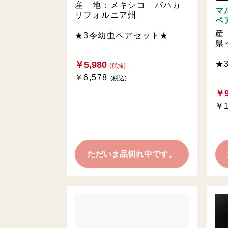
産 地：メキシコ バハカ
マ
リフォルニア州
ペ
産
★3令幼虫ペアセット★
県
★
￥5,980
(税抜)
￥6,578
(税込)
￥9
￥1
ただいま品切れ中です。