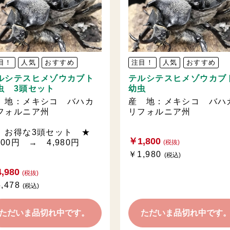
目！
人気
おすすめ
注目！
人気
おすすめ
ルシテスヒメゾウカブト
テルシテスヒメゾウカブ
虫 3頭セット
幼虫
 地：メキシコ バハカ
産 地：メキシコ バハ
フォルニア州
リフォルニア州
 お得な3頭セット ★
￥1,800
400円 → 4,980円
(税抜)
￥1,980
(税込)
,980
(税抜)
,478
(税込)
ただいま品切れ中です。
ただいま品切れ中です