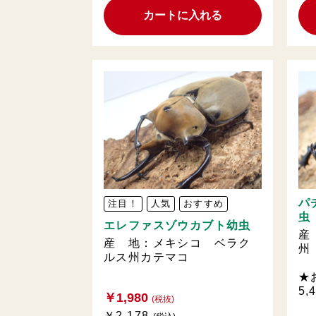
カートに入れる
パ
注目！
人気
おすすめ
虫
エレファスゾウカブト幼虫
産
産 地：メキシコ ベラク
州
ルス州カテマコ
★
5,
￥1,980
(税抜)
￥2,178