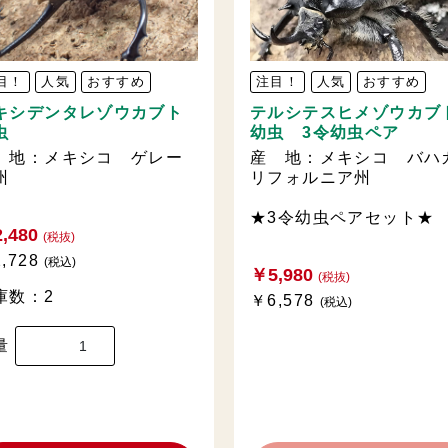
目！
人気
おすすめ
注目！
人気
おすすめ
キシデンタレゾウカブト
テルシテスヒメゾウカブ
虫
幼虫 3令幼虫ペア
 地：メキシコ ゲレー
産 地：メキシコ バハ
州
リフォルニア州
★3令幼虫ペアセット★
,480
(税抜)
,728
(税込)
￥5,980
(税抜)
庫数：2
￥6,578
(税込)
量