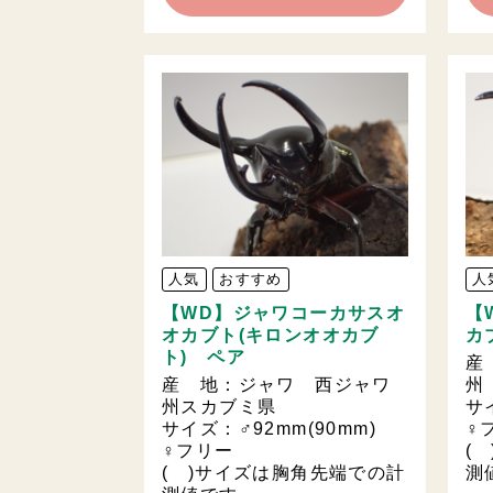
人気
おすすめ
人
【WD】ジャワコーカサスオ
【
オカブト(キロンオオカブ
カ
ト) ペア
産
産 地：ジャワ 西ジャワ
州
州スカブミ県
サ
サイズ：♂92mm(90mm)
♀
♀フリー
(
( )サイズは胸角先端での計
測