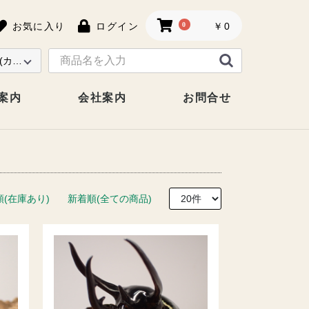
お気に入り
ログイン
0
￥0
案内
会社案内
お問合せ
順(在庫あり)
新着順(全ての商品)