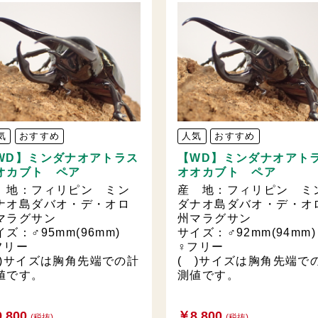
気
おすすめ
人気
おすすめ
WD】ミンダナオアトラス
【WD】ミンダナオアト
オカブト ペア
オオカブト ペア
 地：フィリピン ミン
産 地：フィリピン ミ
ナオ島ダバオ・デ・オロ
ダナオ島ダバオ・デ・オ
マラグサン
州マラグサン
イズ：♂95mm(96mm)
サイズ：♂92mm(94m
フリー
♀フリー
 )サイズは胸角先端での計
( )サイズは胸角先端で
値です。
測値です。
,800
￥8,800
(税抜)
(税抜)