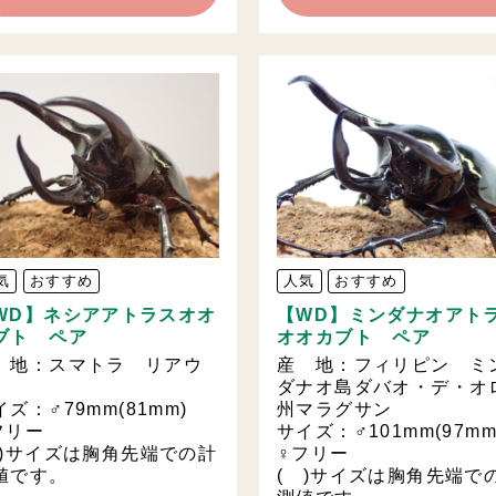
気
おすすめ
人気
おすすめ
WD】ネシアアトラスオオ
【WD】ミンダナオアト
ブト ペア
オオカブト ペア
 地：スマトラ リアウ
産 地：フィリピン ミ
ダナオ島ダバオ・デ・オ
イズ：♂79mm(81mm)
州マラグサン
フリー
サイズ：♂101mm(97m
 )サイズは胸角先端での計
♀フリー
値です。
( )サイズは胸角先端で