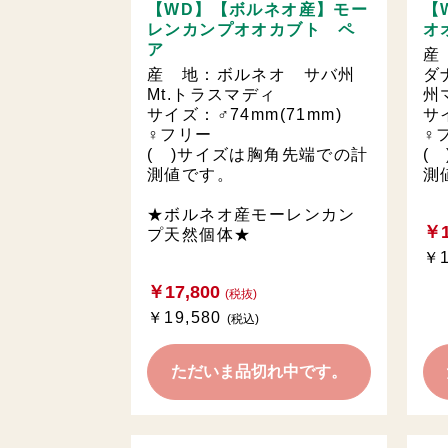
【WD】【ボルネオ産】モー
【
レンカンプオオカブト ペ
オ
ア
産
産 地：ボルネオ サバ州
ダ
Mt.トラスマディ
州
サイズ：♂74mm(71mm)
サ
♀フリー
♀
( )サイズは胸角先端での計
(
測値です。
測
★ボルネオ産モーレンカン
￥1
プ天然個体★
￥1
￥17,800
(税抜)
￥19,580
(税込)
ただいま品切れ中です。