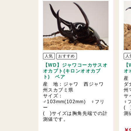
人気
おすすめ
人
【WD】ジャワコーカサスオ
【
オカブト(キロンオオカブ
オ
ト) ペア
産
産 地：ジャワ 西ジャワ
ダ
州スカブミ県
州
サイズ：
サ
♂103mm(102mm) ♀フリ
♀
ー
(
( )サイズは胸角先端での計
測
測値です。
￥9