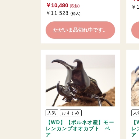
￥10,480
(税抜)
￥1
￥11,528
(税込)
ただいま品切れ中です。
人気
おすすめ
人
【WD】【ボルネオ産】モー
【
レンカンプオオカブト ペ
レ
ア
ア