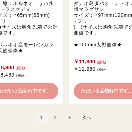
 地：ボルネオ サバ州
ダナオ島ダバオ・デ・オ
t.トラスマディ
州マラグサン
イズ：♂65mm(65mm)
サイズ：♂97mm(100m
フリー
♀フリー
 )サイズは胸角先端での計
( )サイズは胸角先端で
値です。
測値です。
ボルネオ産モーレンカン
★100mm大型個体★
天然個体★
￥11,800
(税抜)
6,800
(税抜)
￥12,980
(税込)
8,480
(税込)
ただいま品切れ中です。
ただいま品切れ中です
1
2
3
次へ