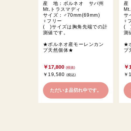
産 地：ボルネオ サバ州
産
Mt.トラスマディ
M
サイズ：♂70mm(69mm)
サ
♀フリー
♀
( )サイズは胸角先端での計
(
測値です。
測
★ボルネオ産モーレンカン
★
プ天然個体★
プ
￥17,800
￥1
(税抜)
￥19,580
￥1
(税込)
ただいま品切れ中です。