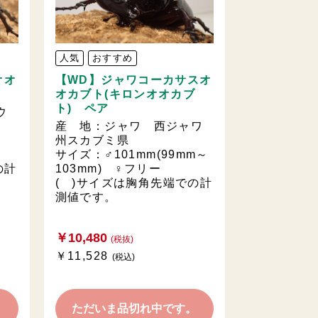
人気
おすすめ
オオ
【WD】ジャワコーカサスオ
オカブト(キロンオオカブ
ト) ペア
ウ
産 地：ジャワ 西ジャワ
m)
州スカブミ県
サイズ：♂101mm(99mm～
の計
103mm) ♀フリー
( )サイズは胸角先端での計
測値です。
￥10,480
(税抜)
￥11,528
(税込)
。
ただいま品切れ中です。