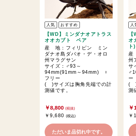
人気
おすすめ
人
【WD】ミンダナオアトラス
【
オオカブト ペア
オ
ト
産 地：フィリピン ミン
ダナオ島ダバオ・デ・オロ
産
州マラグサン
州
サイズ：♂93～
サ
94mm(91mm～94mm) ♀
♂1
フリー
ー
( )サイズは胸角先端での計
(
測値です。
測
￥8,800
￥1
(税抜)
￥9,680
￥1
(税込)
ただいま品切れ中です。