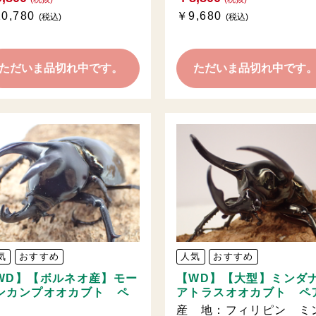
0,780
￥9,680
(税込)
(税込)
ただいま品切れ中です。
ただいま品切れ中です
気
おすすめ
人気
おすすめ
WD】【ボルネオ産】モー
【WD】【大型】ミンダ
ンカンプオオカブト ペ
アトラスオオカブト ペ
産 地：フィリピン ミ