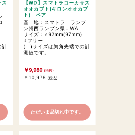
ラス
【WD】スマトラコーカサス
オオカブト(キロンオオカブ
ト) ペア
ン
ロ
産 地：スマトラ ランプ
ン州西ランプン県LIWA
m)
サイズ：♂92mm(97mm)
♀フリー
の計
( )サイズは胸角先端での計
測値です。
￥9,980
(税抜)
￥10,978
(税込)
。
ただいま品切れ中です。