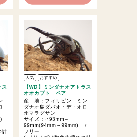
人気
おすすめ
ラス
【WD】ミンダナオアトラス
オオカブト ペア
ン
産 地：フィリピン ミン
ロ
ダナオ島ダバオ・デ・オロ
州マラグサン
m)
サイズ：♂93mm～
99mm(94mm～99mm) ♀
の計
フリー