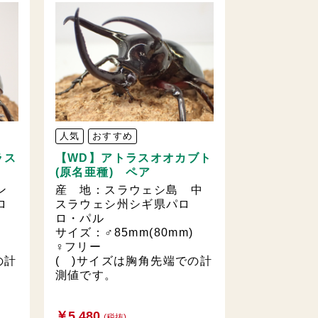
人気
おすすめ
ラス
【WD】アトラスオオカブト
(原名亜種) ペア
ン
産 地：スラウェシ島 中
ロ
スラウェシ州シギ県パロ
ロ・パル
m)
サイズ：♂85mm(80mm)
♀フリー
の計
( )サイズは胸角先端での計
測値です。
￥5,480
(税抜)