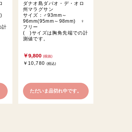
ロ
ダナオ島ダバオ・デ・オロ
州マラグサン
m)
サイズ：♂93mm～
96mm(95mm～98mm) ♀
の計
フリー
( )サイズは胸角先端での計
測値です。
￥9,800
(税抜)
￥10,780
(税込)
。
ただいま品切れ中です。