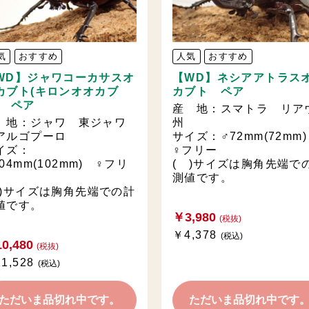
気
おすすめ
人気
おすすめ
WD】ジャワコーカサスオ
【WD】ネシアアトラス
カブト(キロンオオカブ
カブト ペア
) ペア
産 地：スマトラ リア
 地：ジャワ 東ジャワ
州
アルゴプーロ
サイズ：♂72mm(72m
イズ：
♀フリー
04mm(102mm) ♀フリ
( )サイズは胸角先端で
測値です。
 )サイズは胸角先端での計
値です。
￥3,980
(税抜)
￥4,378
(税込)
0,480
(税抜)
1,528
(税込)
ただいま品切れ中です。
ただいま品切れ中です