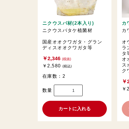
カ
ニクウスバ材(2本入り)
カ
ニクウスバタケ植菌材
オ
国産オオクワガタ・グラン
ラ
ディスオオクワガタ等
タ
￥2,346
オ
(税抜)
ス
￥2,580
(税込)
ク
在庫数：2
￥2
￥2
数量
カートに入れる