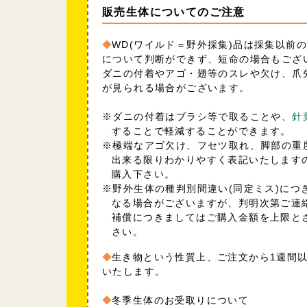
販売生体についてのご注意
WD(ワイルド＝野外採集)品は採集以前
について判断ができず、短命の場合もござ
ダニの付着やアゴ・翅等のスレや欠け、爪
が見られる場合がございます。
※ダニの付着はブラシ等で取ることや、
針
することで軽減することができます。
※極端なアゴ欠け、フセツ取れ、脚部の重
出来る限りわかりやすく表記いたします
購入下さい。
※野外生体の種判別間違い(同定ミス)につ
なる場合がございますが、判明次第ご連
補償につきましてはご購入金額を上限と
さい。
生き物という性質上、ご注文から1週間
いたします。
冬季生体のお受取りについて