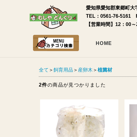
愛知県愛知郡東郷町大字
TEL：0561-76-5161 
【営業時間】12：00～
HOME
全て
＞
飼育用品
＞
産卵木
＞
植菌材
2件
の商品が見つかりました