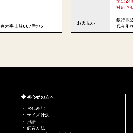
文は2
対応さ
銀行振
お支払い
春木字山崎887番地5
代金引
初心者の方へ
累代表記
サイズ計測
用語
飼育方法