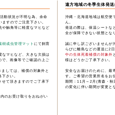
遠方地域の冬季生体発送
の活動状況が不明な為、余命
沖縄・北海道地域は航空便
いますのでご注意下さい。
ん。
先や触角等に軽度なマヒなど
発送の際は、保温シートな
全が保障できない状態とな
葉樹成虫管理マット
にて飼育
誠に申し訳ございませんが
らびに離島などの運送に2
度なマヒなど、大きな欠損は
中の生体死着補償の対象外
ので、画像等でご確認の上ご
様はどうかご了承下さい。
きましては、補償の対象外と
安全なお届けのために、最
絡下さい。
す。ご希望の営業所名をお
させて頂きますのでご了承下
期間：11月～2月(青森・秋
の変化に伴い期間が変更と
以内のお受け取りをおねがい