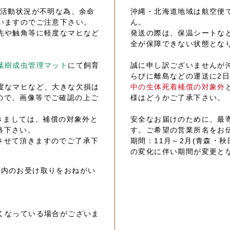
の活動状況が不明な為、余命
沖縄・北海道地域は航空便
いますのでご注意下さい。
ん。
先や触角等に軽度なマヒなど
発送の際は、保温シートな
全が保障できない状態とな
葉樹成虫管理マット
にて飼育
誠に申し訳ございませんが
らびに離島などの運送に2
度なマヒなど、大きな欠損は
中の生体死着補償の対象外
ので、画像等でご確認の上ご
様はどうかご了承下さい。
きましては、補償の対象外と
安全なお届けのために、最
絡下さい。
す。ご希望の営業所名をお
させて頂きますのでご了承下
期間：11月～2月(青森・秋
の変化に伴い期間が変更と
以内のお受け取りをおねがい
くなっている場合がございま