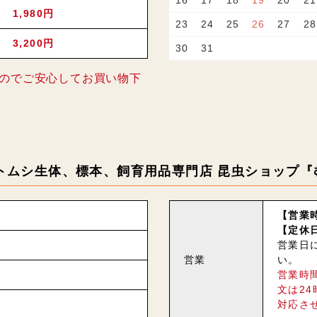
16
17
18
19
20
21
1,980円
23
24
25
26
27
28
3,200円
30
31
のでご安心してお買い物下
トムシ生体、標本、飼育用品専門店 昆虫ショップ『
【営業時
【定休
営業日
営業
い。
営業時
文は2
対応さ