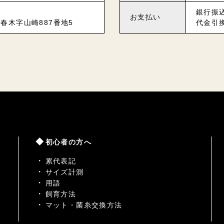
銀行振
お支払い
春木字山崎887番地5
代金引
初心者の方へ
累代表記
サイズ計測
用語
飼育方法
マット・菌糸交換方法