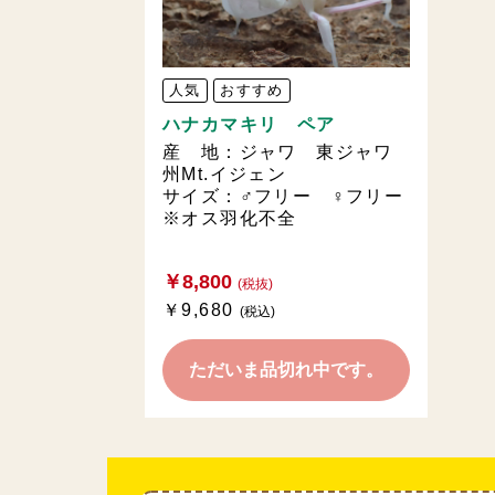
人気
おすすめ
ハナカマキリ ペア
産 地：ジャワ 東ジャワ
州Mt.イジェン
サイズ：♂フリー ♀フリー
※オス羽化不全
￥8,800
(税抜)
￥9,680
(税込)
ただいま品切れ中です。