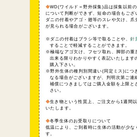
WD(ワイルド＝野外採集)品は採集以前
について判断ができず、短命の場合もござ
ダニの付着やアゴ・翅等のスレや欠け、爪
が見られる場合がございます。
※ダニの付着はブラシ等で取ることや、
針
することで軽減することができます。
※極端なアゴ欠け、フセツ取れ、脚部の重
出来る限りわかりやすく表記いたします
購入下さい。
※野外生体の種判別間違い(同定ミス)につ
なる場合がございますが、判明次第ご連
補償につきましてはご購入金額を上限と
さい。
生き物という性質上、ご注文から1週間
いたします。
冬季生体のお受取りについて
低温により、ご到着時に生体の活動が少な
す。