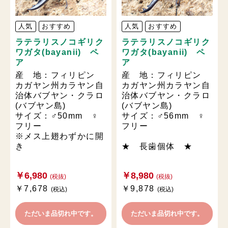
人気
おすすめ
人気
おすすめ
ラテラリスノコギリク
ラテラリスノコギリク
ワガタ(bayanii) ペ
ワガタ(bayanii) ペ
ア
ア
産 地：フィリピン
産 地：フィリピン
カガヤン州カラヤン自
カガヤン州カラヤン自
治体バブヤン・クラロ
治体バブヤン・クラロ
(バブヤン島)
(バブヤン島)
サイズ：♂50mm ♀
サイズ：♂56mm ♀
フリー
フリー
※メス上翅わずかに開
き
★ 長歯個体 ★
￥6,980
￥8,980
(税抜)
(税抜)
￥7,678
￥9,878
(税込)
(税込)
ただいま品切れ中です。
ただいま品切れ中です。