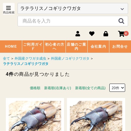
0
ご利用ガイ
初心者の方
店舗のご案
HOME
会社案内
お問合せ
ド
へ
内
全て
＞
外国産クワガタ成虫
＞
外国産ノコギリクワガタ
＞
ラテラリスノコギリクワガタ
4件
の商品が見つかりました
価格順
新着順(在庫あり)
新着順(全ての商品)