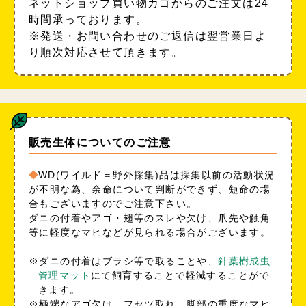
ネットショップ買い物カゴからのご注文は24
時間承っております。
※発送・お問い合わせのご返信は翌営業日よ
り順次対応させて頂きます。
販売生体についてのご注意
WD(ワイルド＝野外採集)品は採集以前の活動状況
が不明な為、余命について判断ができず、短命の場
合もございますのでご注意下さい。
ダニの付着やアゴ・翅等のスレや欠け、爪先や触角
等に軽度なマヒなどが見られる場合がございます。
※ダニの付着はブラシ等で取ることや、
針葉樹成虫
管理マット
にて飼育することで軽減することがで
きます。
※極端なアゴ欠け、フセツ取れ、脚部の重度なマヒ