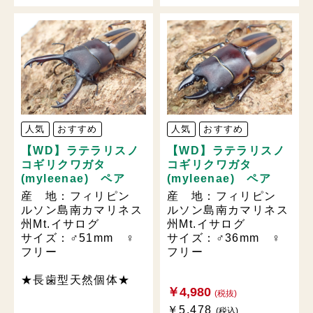
人気
おすすめ
人気
おすすめ
【WD】ラテラリスノ
【WD】ラテラリスノ
コギリクワガタ
コギリクワガタ
(myleenae) ペア
(myleenae) ペア
産 地：フィリピン
産 地：フィリピン
ルソン島南カマリネス
ルソン島南カマリネス
州Mt.イサログ
州Mt.イサログ
サイズ：♂51mm ♀
サイズ：♂36mm ♀
フリー
フリー
★長歯型天然個体★
￥4,980
(税抜)
￥5,478
(税込)