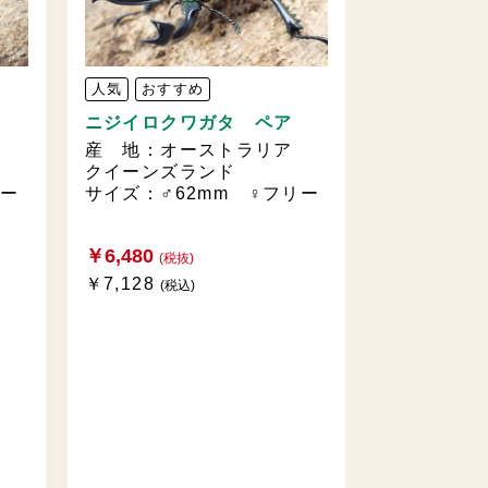
人気
おすすめ
ニジイロクワガタ ペア
ア
産 地：オーストラリア
クイーンズランド
リー
サイズ：♂62mm ♀フリー
￥6,480
(税抜)
￥7,128
(税込)