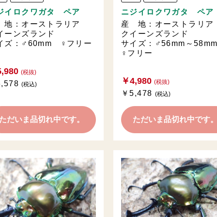
ジイロクワガタ ペア
ニジイロクワガタ ペア
 地：オーストラリア
産 地：オーストラリ
イーンズランド
クイーンズランド
イズ：♂60mm ♀フリー
サイズ：♂56mm～58
♀フリー
,980
(税抜)
￥4,980
(税抜)
,578
(税込)
￥5,478
(税込)
ただいま品切れ中です。
ただいま品切れ中です