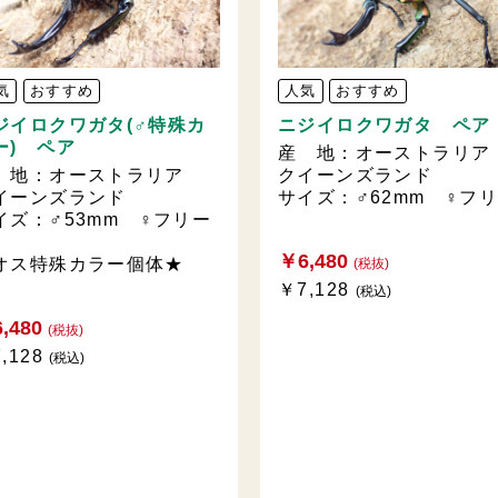
気
おすすめ
人気
おすすめ
ジイロクワガタ(♂特殊カ
ニジイロクワガタ ペア
ー) ペア
産 地：オーストラリ
 地：オーストラリア
クイーンズランド
イーンズランド
サイズ：♂62mm ♀フ
イズ：♂53mm ♀フリー
￥6,480
オス特殊カラー個体★
(税抜)
￥7,128
(税込)
,480
(税抜)
,128
(税込)