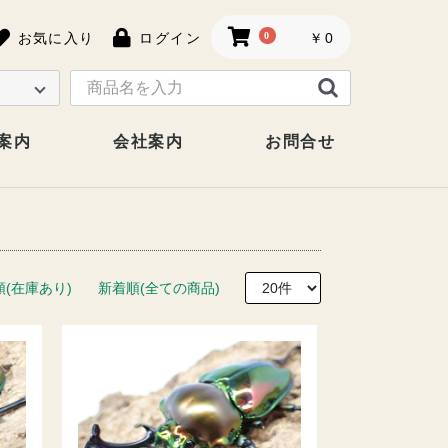
お気に入り
ログイン
0
￥0
案内
会社案内
お問合せ
順(在庫あり)
新着順(全ての商品)