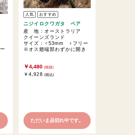
人気
おすすめ
ニジイロクワガタ ペア
産 地：オーストラリア
ア
クイーンズランド
サイズ：♂53mm ♀フリー
リー
※オス翅端部わずかに開き
￥4,480
(税抜)
￥4,928
(税込)
。
ただいま品切れ中です。