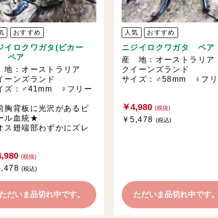
気
おすすめ
人気
おすすめ
ジイロクワガタ(ピカー
ニジイロクワガタ ペア
) ペア
産 地：オーストラリ
 地：オーストラリア
クイーンズランド
イーンズランド
サイズ：♂58mm ♀フ
イズ：♂41mm ♀フリー
￥4,980
前胸背板に光沢があるピ
(税抜)
ール血統★
￥5,478
(税込)
オス翅端部わずかにズレ
,980
(税抜)
,478
(税込)
ただいま品切れ中です。
ただいま品切れ中です