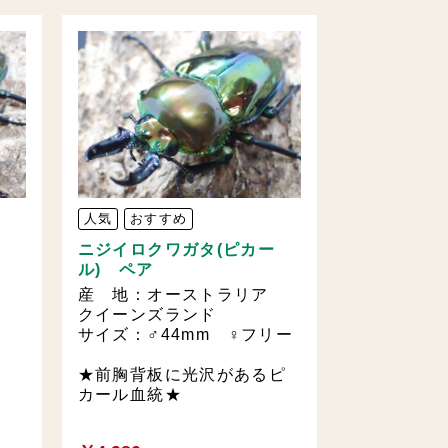
人気
おすすめ
ニジイロクワガタ(ピカー
ル) ペア
ア
産 地：オーストラリア
mm
クイーンズランド
サイズ：♂44mm ♀フリー
★前胸背板に光沢があるピ
カール血統★