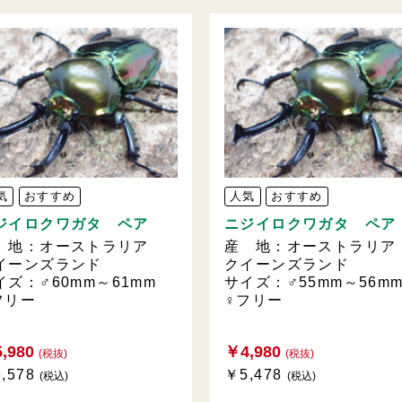
気
おすすめ
人気
おすすめ
ジイロクワガタ ペア
ニジイロクワガタ ペア
 地：オーストラリア
産 地：オーストラリ
イーンズランド
クイーンズランド
イズ：♂60mm～61mm
サイズ：♂55mm～56
フリー
♀フリー
,980
￥4,980
(税抜)
(税抜)
,578
￥5,478
(税込)
(税込)