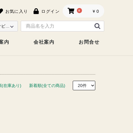
お気に入り
ログイン
0
￥0
案内
会社案内
お問合せ
順(在庫あり)
新着順(全ての商品)