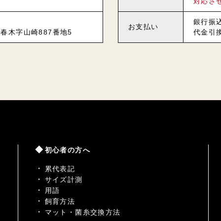
対応さ
銀行振
お支払い
春木字山崎887番地5
代金引
初心者の方へ
累代表記
サイズ計測
用語
飼育方法
マット・菌糸交換方法