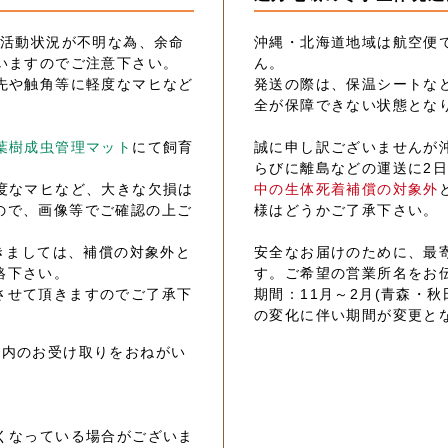
の活動状況が不明な為、余命
沖縄・北海道地域は航空便
いますのでご注意下さい。
ん。
先や触角等に軽度なマヒなど
発送の際は、保温シートな
全が保障できない状態とな
葉樹成虫管理マット
にて飼育
誠に申し訳ございませんが
らびに離島などの運送に2
度なマヒなど、大きな欠損は
中の生体死着補償の対象外
ので、画像等でご確認の上ご
様はどうかご了承下さい。
きましては、補償の対象外と
安全なお届けのために、最
絡下さい。
す。ご希望の営業所名をお
させて頂きますのでご了承下
期間：11月～2月(青森・秋
の変化に伴い期間が変更と
以内のお受け取りをおねがい
くなっている場合がございま