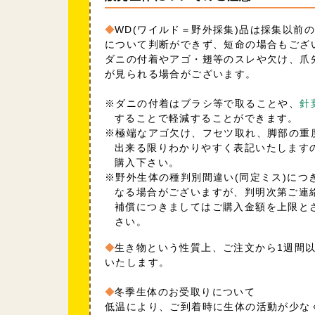
WD(ワイルド＝野外採集)品は採集以前
について判断ができず、短命の場合もござ
ダニの付着やアゴ・翅等のスレや欠け、爪
が見られる場合がございます。
※ダニの付着はブラシ等で取ることや、
針
することで軽減することができます。
※極端なアゴ欠け、フセツ取れ、脚部の重
出来る限りわかりやすく表記いたします
購入下さい。
※野外生体の種判別間違い(同定ミス)につ
なる場合がございますが、判明次第ご連
補償につきましてはご購入金額を上限と
さい。
生き物という性質上、ご注文から1週間
いたします。
冬季生体のお受取りについて
低温により、ご到着時に生体の活動が少な