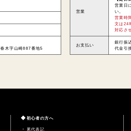
営業日
営業
い。
営業時
文は2
対応さ
銀行振
お支払い
春木字山崎887番地5
代金引
初心者の方へ
累代表記