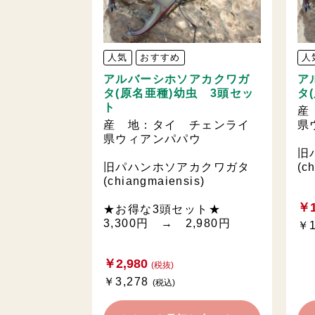
人気
おすすめ
人
アルバーシホソアカクワガ
ア
タ(原名亜種)幼虫 3頭セッ
タ
ト
産
産 地：タイ チェンライ
県
県ウィアンパパウ
旧
旧パハンホソアカクワガタ
(c
(chiangmaiensis)
￥1
★お得な3頭セット★
3,300円 → 2,980円
￥1
￥2,980
(税抜)
￥3,278
(税込)