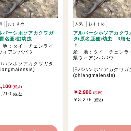
気
おすすめ
人気
おすすめ
ルバーシホソアカクワガ
アルバーシホソアカクワ
(原名亜種)幼虫
タ(原名亜種)幼虫 3頭
ト
 地：タイ チェンライ
ウィアンパパウ
産 地：タイ チェンラ
県ウィアンパパウ
パハンホソアカクワガタ
hiangmaiensis)
旧パハンホソアカクワガ
(chiangmaiensis)
,100
(税抜)
￥2,980
(税抜)
,210
(税込)
￥3,278
(税込)