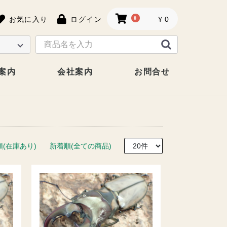
お気に入り
ログイン
0
￥0
案内
会社案内
お問合せ
順(在庫あり)
新着順(全ての商品)