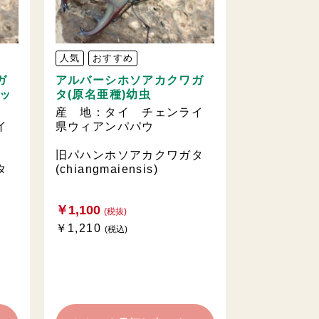
人気
おすすめ
ガ
アルバーシホソアカクワガ
セッ
タ(原名亜種)幼虫
産 地：タイ チェンライ
イ
県ウィアンパパウ
旧パハンホソアカクワガタ
タ
(chiangmaiensis)
￥1,100
(税抜)
￥1,210
(税込)