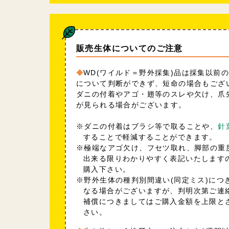
販売生体についてのご注意
WD(ワイルド＝野外採集)品は採集以前
について判断ができず、短命の場合もござ
ダニの付着やアゴ・翅等のスレや欠け、爪
が見られる場合がございます。
※ダニの付着はブラシ等で取ることや、
針
することで軽減することができます。
※極端なアゴ欠け、フセツ取れ、脚部の重
出来る限りわかりやすく表記いたします
購入下さい。
※野外生体の種判別間違い(同定ミス)につ
なる場合がございますが、判明次第ご連
補償につきましてはご購入金額を上限と
さい。