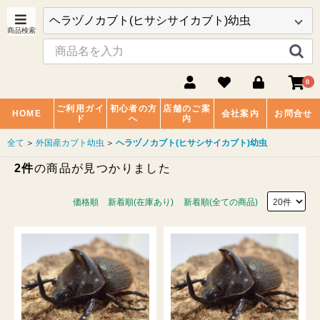
0
ご利用ガイ
初心者の方
店舗のご案
HOME
会社案内
お問合せ
ド
へ
内
全て
＞
外国産カブト幼虫
＞
ヘラヅノカブト(ヒサシサイカブト)幼虫
2件
の商品が見つかりました
価格順
新着順(在庫あり)
新着順(全ての商品)