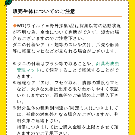
販売生体についてのご注意
WD(ワイルド＝野外採集)品は採集以前の活動状況
が不明な為、余命について判断ができず、短命の場
合もございますのでご注意下さい。
ダニの付着やアゴ・翅等のスレや欠け、爪先や触角
等に軽度なマヒなどが見られる場合がございます。
※ダニの付着はブラシ等で取ることや、
針葉樹成虫
管理マット
にて飼育することで軽減することがで
きます。
※極端なアゴ欠け、フセツ取れ、脚部の重度なマヒ
など、大きな欠損は出来る限りわかりやすく表記
いたしますので、画像等でご確認の上ご購入下さ
い。
※野外生体の種判別間違い(同定ミス)につきまして
は、補償の対象外となる場合がございますが、判
明次第ご連絡下さい。
補償につきましてはご購入金額を上限とさせて頂
きますのでご了承下さい。