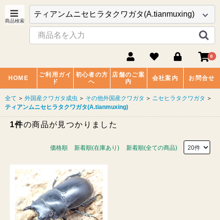
0
ご利用ガイ
初心者の方
店舗のご案
HOME
会社案内
お問合せ
ド
へ
内
全て
＞
外国産クワガタ成虫
＞
その他外国産クワガタ
＞
ニセヒラタクワガタ
＞
ティアンムニセヒラタクワガタ(A.tianmuxing)
1件
の商品が見つかりました
価格順
新着順(在庫あり)
新着順(全ての商品)