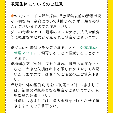
販売生体についてのご注意
WD(ワイルド＝野外採集)品は採集以前の活動状況
が不明な為、余命について判断ができず、短命の場
合もございますのでご注意下さい。
ダニの付着やアゴ・翅等のスレや欠け、爪先や触角
等に軽度なマヒなどが見られる場合がございます。
※ダニの付着はブラシ等で取ることや、
針葉樹成虫
管理マット
にて飼育することで軽減することがで
きます。
※極端なアゴ欠け、フセツ取れ、脚部の重度なマヒ
など、大きな欠損は出来る限りわかりやすく表記
いたしますので、画像等でご確認の上ご購入下さ
い。
※野外生体の種判別間違い(同定ミス)につきまして
は、補償の対象外となる場合がございますが、判
明次第ご連絡下さい。
補償につきましてはご購入金額を上限とさせて頂
きますのでご了承下さい。