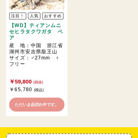
注目！
人気
おすすめ
【WD】ティアンムニ
セヒラタクワガタ ペ
ア
産 地：中国 浙江省
湖州市安吉県龍王山
サイズ：♂27mm ♀
フリー
￥59,800
(税抜)
￥65,780
(税込)
ただいま品切れ中です。