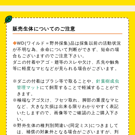
販売生体についてのご注意
WD(ワイルド＝野外採集)品は採集以前の活動状況
が不明な為、余命について判断ができず、短命の場
合もございますのでご注意下さい。
ダニの付着やアゴ・翅等のスレや欠け、爪先や触角
等に軽度なマヒなどが見られる場合がございます。
※ダニの付着はブラシ等で取ることや、
針葉樹成虫
管理マット
にて飼育することで軽減することがで
きます。
※極端なアゴ欠け、フセツ取れ、脚部の重度なマヒ
など、大きな欠損は出来る限りわかりやすく表記
いたしますので、画像等でご確認の上ご購入下さ
い。
※野外生体の種判別間違い(同定ミス)につきまして
は、補償の対象外となる場合がございますが、判