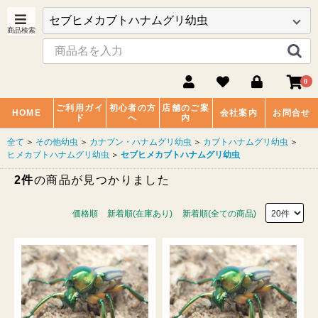
0
ご利用ガイ
初心者の方
店舗のご案
HOME
会社案内
お問合せ
ド
へ
内
全て
＞
その他幼虫
＞
カナブン・ハナムグリ幼虫
＞
カブトハナムグリ幼虫
＞
ヒメカブトハナムグリ幼虫
＞
セブヒメカブトハナムグリ幼虫
2件
の商品が見つかりました
価格順
新着順(在庫あり)
新着順(全ての商品)