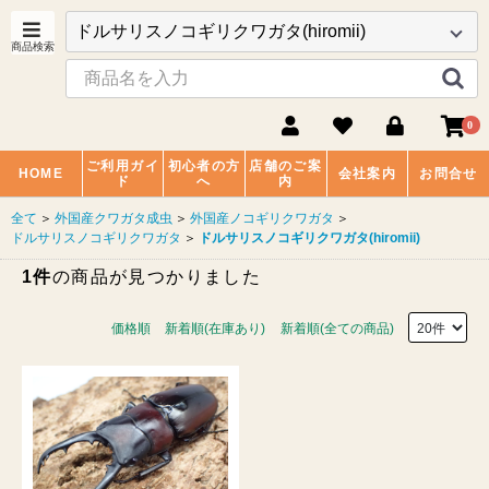
0
ご利用ガイ
初心者の方
店舗のご案
HOME
会社案内
お問合せ
ド
へ
内
全て
＞
外国産クワガタ成虫
＞
外国産ノコギリクワガタ
＞
ドルサリスノコギリクワガタ
＞
ドルサリスノコギリクワガタ(hiromii)
1件
の商品が見つかりました
価格順
新着順(在庫あり)
新着順(全ての商品)