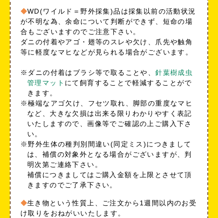
WD(ワイルド＝野外採集)品は採集以前の活動状況
が不明な為、余命について判断ができず、短命の場
合もございますのでご注意下さい。
ダニの付着やアゴ・翅等のスレや欠け、爪先や触角
等に軽度なマヒなどが見られる場合がございます。
※ダニの付着はブラシ等で取ることや、
針葉樹成虫
管理マット
にて飼育することで軽減することがで
きます。
※極端なアゴ欠け、フセツ取れ、脚部の重度なマヒ
など、大きな欠損は出来る限りわかりやすく表記
いたしますので、画像等でご確認の上ご購入下さ
い。
※野外生体の種判別間違い(同定ミス)につきまして
は、補償の対象外となる場合がございますが、判
明次第ご連絡下さい。
補償につきましてはご購入金額を上限とさせて頂
きますのでご了承下さい。
生き物という性質上、ご注文から1週間以内のお受
け取りをおねがいいたします。