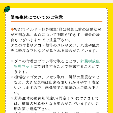
販売生体についてのご注意
WD(ワイルド＝野外採集)品は採集以前の活動状況
が不明な為、余命について判断ができず、短命の場
合もございますのでご注意下さい。
ダニの付着やアゴ・翅等のスレや欠け、爪先や触角
等に軽度なマヒなどが見られる場合がございます。
※ダニの付着はブラシ等で取ることや、
針葉樹成虫
管理マット
にて飼育することで軽減することがで
きます。
※極端なアゴ欠け、フセツ取れ、脚部の重度なマヒ
など、大きな欠損は出来る限りわかりやすく表記
いたしますので、画像等でご確認の上ご購入下さ
い。
※野外生体の種判別間違い(同定ミス)につきまして
は、補償の対象外となる場合がございますが、判
明次第ご連絡下さい。