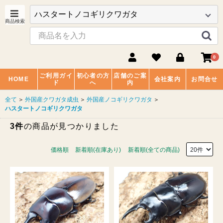
0
ご利用ガイ
初心者の方
店舗のご案
HOME
会社案内
お問合せ
ド
へ
内
全て
＞
外国産クワガタ成虫
＞
外国産ノコギリクワガタ
＞
ハスタートノコギリクワガタ
3件
の商品が見つかりました
価格順
新着順(在庫あり)
新着順(全ての商品)