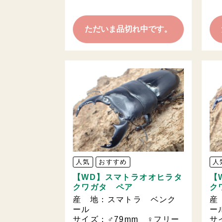
ただいま品切れ中です。
人気
おすすめ
人
【WD】スマトラオオヒラタ
【
クワガタ ペア
ク
産 地：スマトラ ベンク
産
ール
ー
サイズ：♂79mm ♀フリー
サ