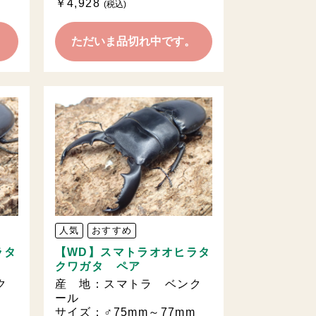
￥4,928
(税込)
。
ただいま品切れ中です。
人気
おすすめ
ラタ
【WD】スマトラオオヒラタ
クワガタ ペア
ク
産 地：スマトラ ベンク
ール
mm
サイズ：♂75mm～77mm