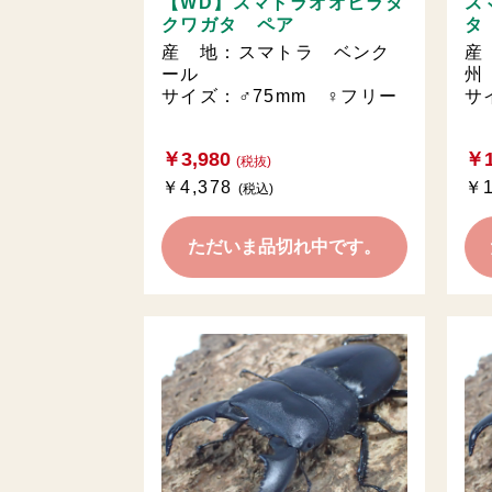
【WD】スマトラオオヒラタ
ス
クワガタ ペア
タ
産 地：スマトラ ベンク
産
ール
州
サイズ：♂75mm ♀フリー
サ
￥3,980
￥1
(税抜)
￥4,378
￥1
(税込)
ただいま品切れ中です。