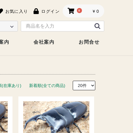
お気に入り
ログイン
0
￥0
案内
会社案内
お問合せ
順(在庫あり)
新着順(全ての商品)