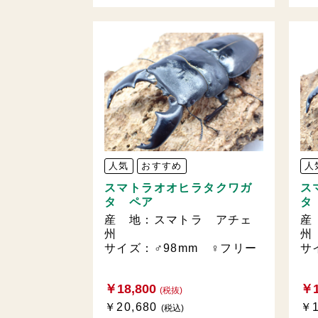
人気
おすすめ
人
スマトラオオヒラタクワガ
ス
タ ペア
タ
産 地：スマトラ アチェ
産
州
州
サイズ：♂98mm ♀フリー
サ
￥18,800
￥1
(税抜)
￥20,680
￥1
(税込)