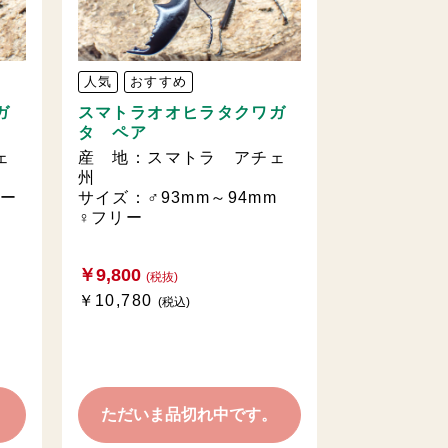
人気
おすすめ
ガ
スマトラオオヒラタクワガ
タ ペア
ェ
産 地：スマトラ アチェ
州
リー
サイズ：♂93mm～94mm
♀フリー
￥9,800
(税抜)
￥10,780
(税込)
。
ただいま品切れ中です。