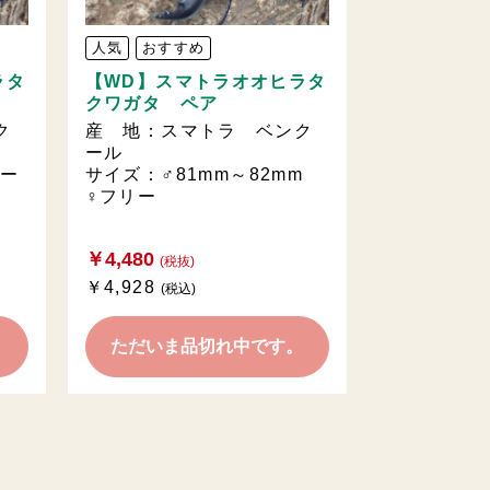
人気
おすすめ
ラタ
【WD】スマトラオオヒラタ
クワガタ ペア
ク
産 地：スマトラ ベンク
ール
リー
サイズ：♂81mm～82mm
♀フリー
￥4,480
(税抜)
￥4,928
(税込)
。
ただいま品切れ中です。