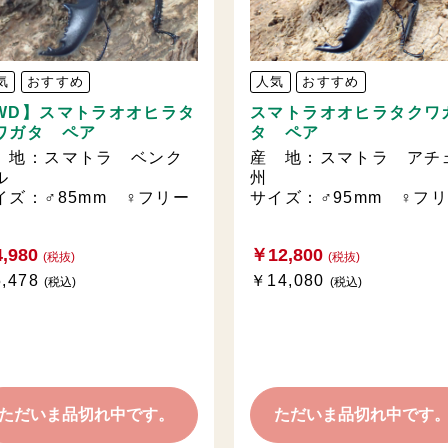
気
おすすめ
人気
おすすめ
WD】スマトラオオヒラタ
スマトラオオヒラタクワ
ワガタ ペア
タ ペア
 地：スマトラ ベンク
産 地：スマトラ アチ
ル
州
イズ：♂85mm ♀フリー
サイズ：♂95mm ♀フ
,980
￥12,800
(税抜)
(税抜)
,478
￥14,080
(税込)
(税込)
ただいま品切れ中です。
ただいま品切れ中です