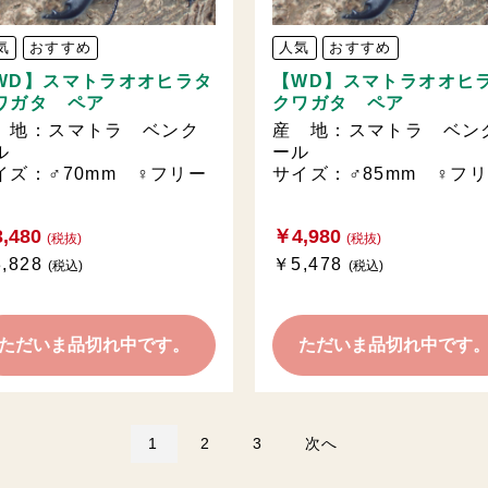
気
おすすめ
人気
おすすめ
WD】スマトラオオヒラタ
【WD】スマトラオオヒ
ワガタ ペア
クワガタ ペア
 地：スマトラ ベンク
産 地：スマトラ ベン
ル
ール
イズ：♂70mm ♀フリー
サイズ：♂85mm ♀フ
,480
￥4,980
(税抜)
(税抜)
,828
￥5,478
(税込)
(税込)
ただいま品切れ中です。
ただいま品切れ中です
1
2
3
次へ