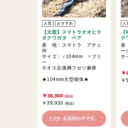
人気
おすすめ
人
【大型】スマトラオオヒラ
【
タクワガタ ペア
ク
産 地：スマトラ アチェ
産
州
ー
サイズ：♂104mm ♀フリ
サ
ー
※オス左後脚フセツ麻痺
￥4
★104mm大型個体★
￥5
￥36,300
(税抜)
￥39,930
(税込)
ただいま品切れ中です。