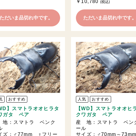
￥10,780
(税込)
ただいま品切れ中です。
ただいま品切れ中です
気
おすすめ
人気
おすすめ
WD】スマトラオオヒラタ
【WD】スマトラオオヒ
ワガタ ペア
クワガタ ペア
 地：スマトラ ベンク
産 地：スマトラ ベン
ル
ール
イズ：♂77mm ♀フリー
サイズ：♂70mm～73