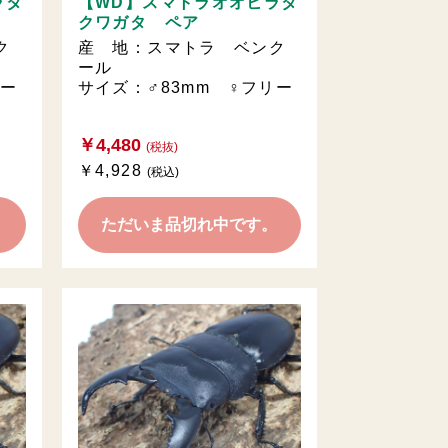
ラタ
【WD】スマトラオオヒラタ
クワガタ ペア
ク
産 地：スマトラ ベンク
ール
リー
サイズ：♂83mm ♀フリー
￥4,480
(税抜)
￥4,928
(税込)
。
ただいま品切れ中です。