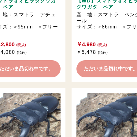
マトラオオヒラタクワガ
【WD】スマトラオオヒ
 ペア
クワガタ ペア
 地：スマトラ アチェ
産 地：スマトラ ベン
ール
イズ：♂95mm ♀フリー
サイズ：♂86mm ♀フ
2,800
￥4,980
(税抜)
(税抜)
4,080
￥5,478
(税込)
(税込)
ただいま品切れ中です。
ただいま品切れ中です