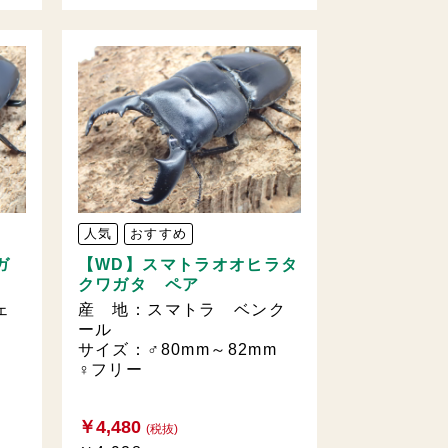
人気
おすすめ
ガ
【WD】スマトラオオヒラタ
クワガタ ペア
ェ
産 地：スマトラ ベンク
ール
mm
サイズ：♂80mm～82mm
♀フリー
￥4,480
(税抜)