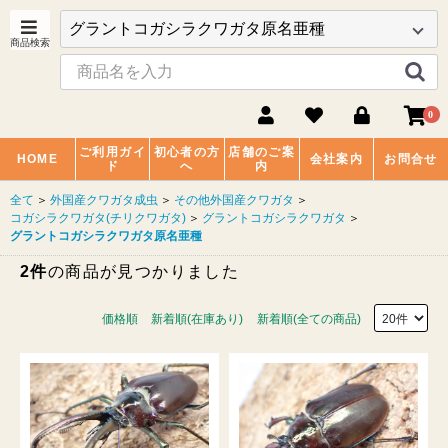
0
ご利用ガイ
初心者の方
店舗のご案
HOME
会社案内
お問合せ
ド
へ
内
全て
＞
外国産クワガタ成虫
＞
その他外国産クワガタ
＞
コガシラクワガタ(チリクワガタ)
＞
グラントコガシラクワガタ
＞
グラントコガシラクワガタ原名亜種
2件
の商品が見つかりました
価格順
新着順(在庫あり)
新着順(全ての商品)