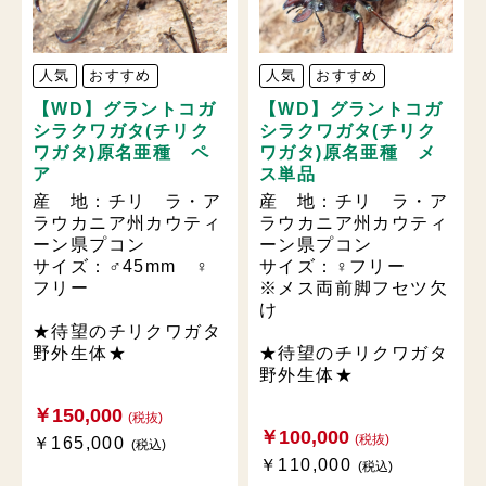
人気
おすすめ
人気
おすすめ
【WD】グラントコガ
【WD】グラントコガ
シラクワガタ(チリク
シラクワガタ(チリク
ワガタ)原名亜種 ペ
ワガタ)原名亜種 メ
ア
ス単品
産 地：チリ ラ・ア
産 地：チリ ラ・ア
ラウカニア州カウティ
ラウカニア州カウティ
ーン県プコン
ーン県プコン
サイズ：♂45mm ♀
サイズ：♀フリー
フリー
※メス両前脚フセツ欠
け
★待望のチリクワガタ
野外生体★
★待望のチリクワガタ
野外生体★
￥150,000
(税抜)
￥100,000
(税抜)
￥165,000
(税込)
￥110,000
(税込)