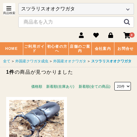
0
ご利用ガイ
初心者の方
店舗のご案
HOME
会社案内
お問合せ
ド
へ
内
全て
＞
外国産クワガタ成虫
＞
外国産オオクワガタ
＞
スツラリスオオクワガタ
1件
の商品が見つかりました
価格順
新着順(在庫あり)
新着順(全ての商品)