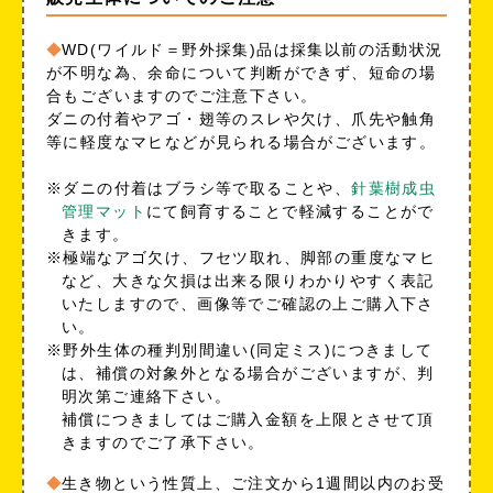
WD(ワイルド＝野外採集)品は採集以前の活動状況
が不明な為、余命について判断ができず、短命の場
合もございますのでご注意下さい。
ダニの付着やアゴ・翅等のスレや欠け、爪先や触角
等に軽度なマヒなどが見られる場合がございます。
※ダニの付着はブラシ等で取ることや、
針葉樹成虫
管理マット
にて飼育することで軽減することがで
きます。
※極端なアゴ欠け、フセツ取れ、脚部の重度なマヒ
など、大きな欠損は出来る限りわかりやすく表記
いたしますので、画像等でご確認の上ご購入下さ
い。
※野外生体の種判別間違い(同定ミス)につきまして
は、補償の対象外となる場合がございますが、判
明次第ご連絡下さい。
補償につきましてはご購入金額を上限とさせて頂
きますのでご了承下さい。
生き物という性質上、ご注文から1週間以内のお受