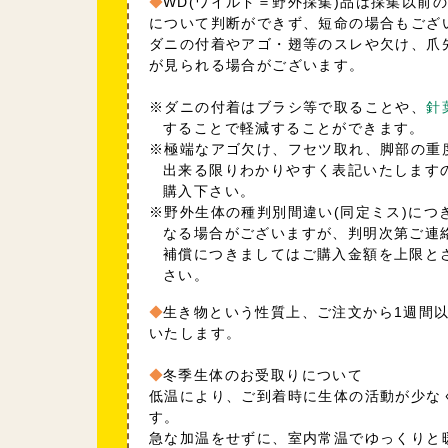
WD(ワイルド＝野外採集)品は採集以前
について判断ができず、短命の場合もござ
ダニの付着やアゴ・翅等のスレや欠け、爪
が見られる場合がございます。
※ダニの付着はブラシ等で取ることや、
針
することで軽減することができます。
※極端なアゴ欠け、フセツ取れ、脚部の重
出来る限りわかりやすく表記いたします
購入下さい。
※野外生体の種判別間違い(同定ミス)につ
なる場合がございますが、判明次第ご連
補償につきましてはご購入金額を上限と
さい。
生き物という性質上、ご注文から1週間
いたします。
冬季生体のお受取りについて
低温により、ご到着時に生体の活動が少な
す。
急な加温をせずに、室内常温でゆっくりと