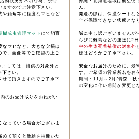
の活動状況が不明な為、余命
沖縄・北海道地域は航空便
いますのでご注意下さい。
ん。
先や触角等に軽度なマヒなど
発送の際は、保温シートな
全が保障できない状態とな
葉樹成虫管理マット
にて飼育
誠に申し訳ございませんが
らびに離島などの運送に2
度なマヒなど、大きな欠損は
中の生体死着補償の対象外
ので、画像等でご確認の上ご
様はどうかご了承下さい。
きましては、補償の対象外と
安全なお届けのために、最
絡下さい。
す。ご希望の営業所名をお
させて頂きますのでご了承下
期間：11月～2月(青森・秋
の変化に伴い期間が変更と
以内のお受け取りをおねがい
くなっている場合がございま
暖めて頂くと活動を再開いた