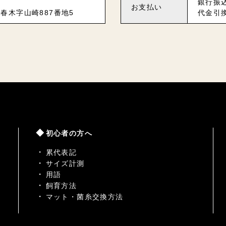
銀行振
お支払い
春木字山崎887番地5
代金引
初心者の方へ
累代表記
サイズ計測
用語
飼育方法
マット・菌糸交換方法