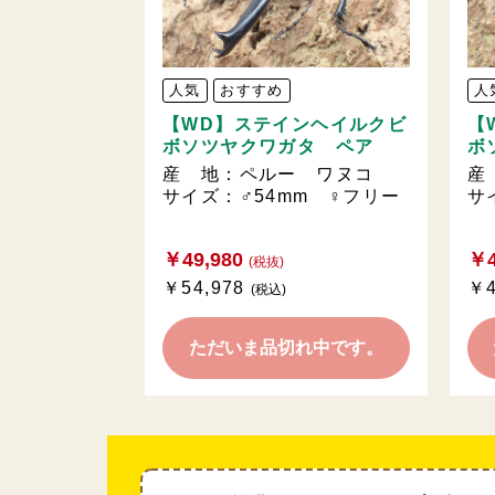
人気
おすすめ
人
【WD】ステインヘイルクビ
【
ボソツヤクワガタ ペア
ボ
産 地：ペルー ワヌコ
産
サイズ：♂54mm ♀フリー
サ
￥49,980
￥4
(税抜)
￥54,978
￥4
(税込)
ただいま品切れ中です。