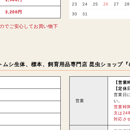
23
24
25
26
27
28
3,200円
30
31
のでご安心してお買い物下
トムシ生体、標本、飼育用品専門店 昆虫ショップ『
【営業時
【定休
営業日
営業
い。
営業時
文は2
対応さ