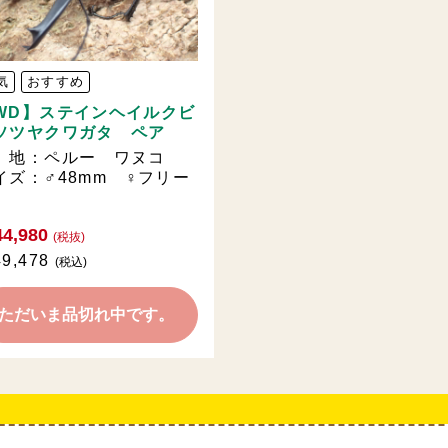
気
おすすめ
WD】ステインヘイルクビ
ソツヤクワガタ ペア
 地：ペルー ワヌコ
イズ：♂48mm ♀フリー
4,980
(税抜)
9,478
(税込)
ただいま品切れ中です。