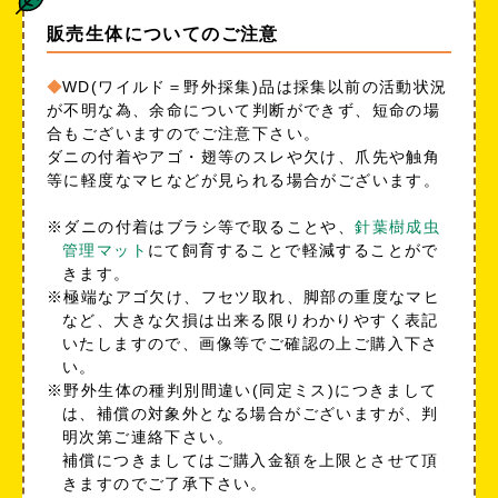
販売生体についてのご注意
WD(ワイルド＝野外採集)品は採集以前の活動状況
が不明な為、余命について判断ができず、短命の場
合もございますのでご注意下さい。
ダニの付着やアゴ・翅等のスレや欠け、爪先や触角
等に軽度なマヒなどが見られる場合がございます。
※ダニの付着はブラシ等で取ることや、
針葉樹成虫
管理マット
にて飼育することで軽減することがで
きます。
※極端なアゴ欠け、フセツ取れ、脚部の重度なマヒ
など、大きな欠損は出来る限りわかりやすく表記
いたしますので、画像等でご確認の上ご購入下さ
い。
※野外生体の種判別間違い(同定ミス)につきまして
は、補償の対象外となる場合がございますが、判
明次第ご連絡下さい。
補償につきましてはご購入金額を上限とさせて頂
きますのでご了承下さい。