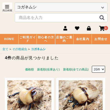
0
ご利用ガイ
初心者の方
店舗のご案
HOME
会社案内
お問合せ
ド
へ
内
全て
＞
その他成虫
＞
コガネムシ
4件
の商品が見つかりました
価格順
新着順(在庫あり)
新着順(全ての商品)