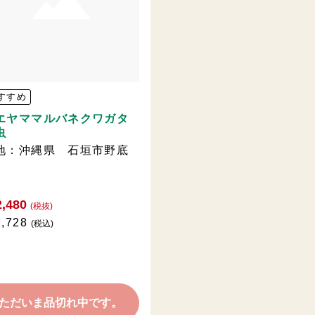
すすめ
エヤママルバネクワガタ
虫
地：沖縄県 石垣市野底
,480
(税抜)
,728
(税込)
ただいま品切れ中です。