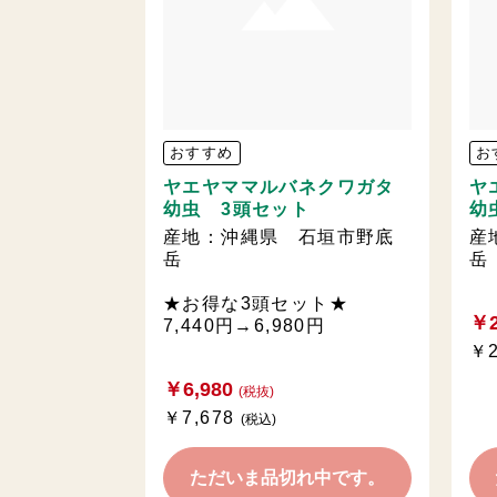
おすすめ
お
ヤエヤママルバネクワガタ
ヤ
幼虫 3頭セット
幼
産地：沖縄県 石垣市野底
産
岳
岳
★お得な3頭セット★
￥2
7,440円→6,980円
￥2
￥6,980
(税抜)
￥7,678
(税込)
ただいま品切れ中です。