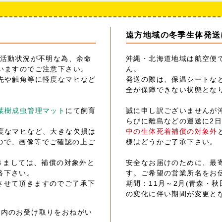
遠方地域の冬季生体発送
の活動状況が不明な為、余命
沖縄・北海道地域は航空便
いますのでご注意下さい。
ん。
先や触角等に軽度なマヒなど
発送の際は、保温シートな
全が保障できない状態とな
葉樹成虫管理マット
にて飼育
誠に申し訳ございませんが
らびに離島などの運送に2
度なマヒなど、大きな欠損は
中の生体死着補償の対象外
ので、画像等でご確認の上ご
様はどうかご了承下さい。
きましては、補償の対象外と
安全なお届けのために、最
絡下さい。
す。ご希望の営業所名をお
させて頂きますのでご了承下
期間：11月～2月(青森・秋
の変化に伴い期間が変更と
以内のお受け取りをおねがい