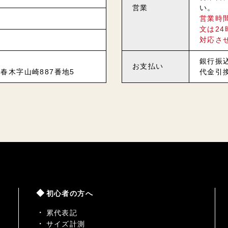
営業
い。
営業時
文は2
対応さ
銀行振
お支払い
春木字山崎887番地5
代金引
初心者の方へ
累代表記
サイズ計測