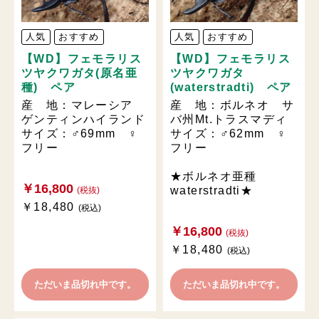
人気
おすすめ
人気
おすすめ
【WD】フェモラリス
【WD】フェモラリス
ツヤクワガタ(原名亜
ツヤクワガタ
種) ペア
(waterstradti) ペア
産 地：マレーシア
産 地：ボルネオ サ
ゲンティンハイランド
バ州Mt.トラスマディ
サイズ：♂69mm ♀
サイズ：♂62mm ♀
フリー
フリー
★ボルネオ亜種
￥16,800
waterstradti★
(税抜)
￥18,480
(税込)
￥16,800
(税抜)
￥18,480
(税込)
ただいま品切れ中です。
ただいま品切れ中です。