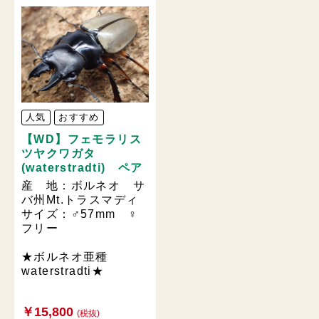
人気
おすすめ
【WD】フェモラリス
ツヤクワガタ
(waterstradti) ペア
産 地：ボルネオ サ
バ州Mt.トラスマディ
サイズ：♂57mm ♀
フリー
★ボルネオ亜種
waterstradti★
￥15,800
(税抜)