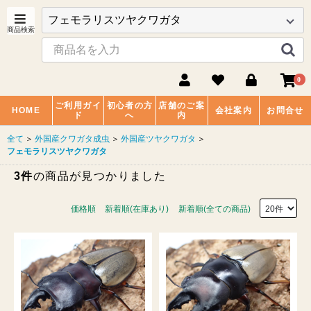
0
ご利用ガイ
初心者の方
店舗のご案
HOME
会社案内
お問合せ
ド
へ
内
全て
＞
外国産クワガタ成虫
＞
外国産ツヤクワガタ
＞
フェモラリスツヤクワガタ
3件
の商品が見つかりました
価格順
新着順(在庫あり)
新着順(全ての商品)