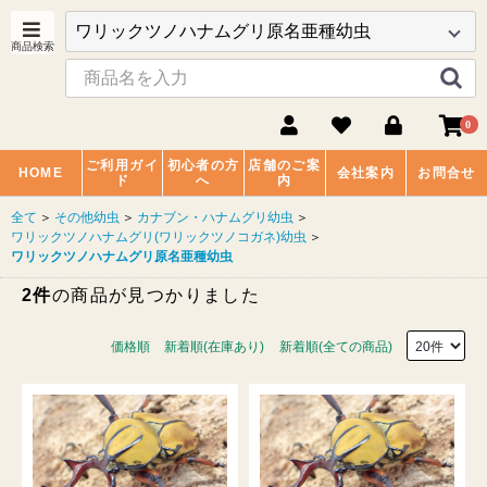
0
ご利用ガイ
初心者の方
店舗のご案
HOME
会社案内
お問合せ
ド
へ
内
全て
＞
その他幼虫
＞
カナブン・ハナムグリ幼虫
＞
ワリックツノハナムグリ(ワリックツノコガネ)幼虫
＞
ワリックツノハナムグリ原名亜種幼虫
2件
の商品が見つかりました
価格順
新着順(在庫あり)
新着順(全ての商品)