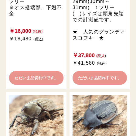
フリー
29mm(30mm～
※オス翅端部、下翅不
31mm) ♀フリー
全
( )サイズは頭角先端
での計測値です。
￥16,800
★ 人気のグランディ
(税抜)
スコフキ ★
￥18,480
(税込)
￥37,800
(税抜)
￥41,580
(税込)
ただいま品切れ中です。
ただいま品切れ中です。