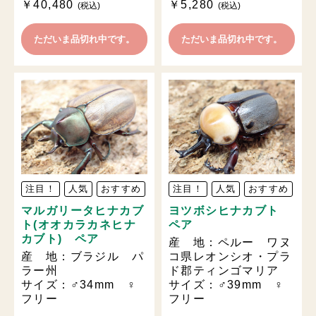
￥40,480
￥5,280
(税込)
(税込)
ただいま品切れ中です。
ただいま品切れ中です。
注目！
人気
おすすめ
注目！
人気
おすすめ
マルガリータヒナカブ
ヨツボシヒナカブト
ト(オオカラカネヒナ
ペア
カブト) ペア
産 地：ペルー ワヌ
産 地：ブラジル パ
コ県レオンシオ・プラ
ラー州
ド郡ティンゴマリア
サイズ：♂34mm ♀
サイズ：♂39mm ♀
フリー
フリー