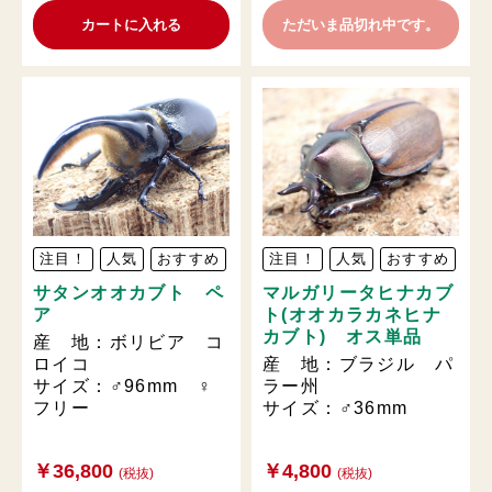
カートに入れる
ただいま品切れ中です。
注目！
人気
おすすめ
注目！
人気
おすすめ
サタンオオカブト ペ
マルガリータヒナカブ
ア
ト(オオカラカネヒナ
カブト) オス単品
産 地：ボリビア コ
ロイコ
産 地：ブラジル パ
サイズ：♂96mm ♀
ラー州
フリー
サイズ：♂36mm
￥36,800
￥4,800
(税抜)
(税抜)