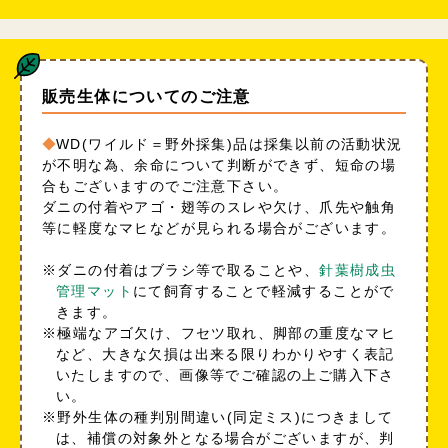
販売生体についてのご注意
WD(ワイルド＝野外採集)品は採集以前の活動状況
が不明な為、余命について判断ができず、短命の場
合もございますのでご注意下さい。
ダニの付着やアゴ・翅等のスレや欠け、爪先や触角
等に軽度なマヒなどが見られる場合がございます。
※ダニの付着はブラシ等で取ることや、
針葉樹成虫
管理マット
にて飼育することで軽減することがで
きます。
※極端なアゴ欠け、フセツ取れ、脚部の重度なマヒ
など、大きな欠損は出来る限りわかりやすく表記
いたしますので、画像等でご確認の上ご購入下さ
い。
※野外生体の種判別間違い(同定ミス)につきまして
は、補償の対象外となる場合がございますが、判