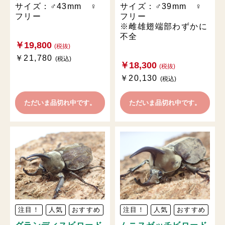
サイズ：♂43mm ♀
サイズ：♂39mm ♀
フリー
フリー
※雌雄翅端部わずかに
不全
￥19,800
(税抜)
￥21,780
(税込)
￥18,300
(税抜)
￥20,130
(税込)
ただいま品切れ中です。
ただいま品切れ中です。
注目！
人気
おすすめ
注目！
人気
おすすめ