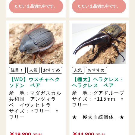
ただいま品切れ中です。
ただいま品切れ中です。
注目！
人気
おすすめ
人気
おすすめ
【WD】ウスチャヘク
【極太】ヘラクレス・
ソドン ペア
ヘラクレス ペア
産 地：マダガスカル
産 地：グアドループ
共和国 アンツィラ
サイズ：♂115mm ♀
ベ イヴォヒトラ
フリー
サイズ：♂フリー ♀
フリー
★ 極太血統個体 ★
￥19,800
￥44,800