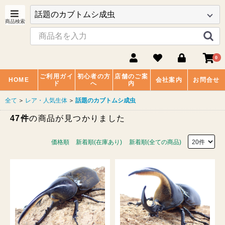
0
ご利用ガイ
初心者の方
店舗のご案
HOME
会社案内
お問合せ
ド
へ
内
全て
＞
レア・人気生体
＞
話題のカブトムシ成虫
47件
の商品が見つかりました
価格順
新着順(在庫あり)
新着順(全ての商品)