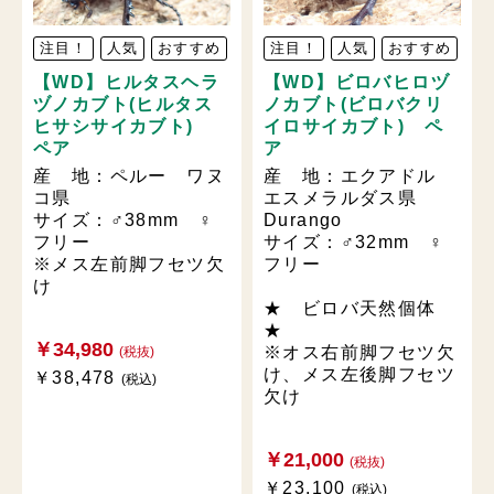
注目！
人気
おすすめ
注目！
人気
おすすめ
【WD】ヒルタスヘラ
【WD】ビロバヒロヅ
ヅノカブト(ヒルタス
ノカブト(ビロバクリ
ヒサシサイカブト)
イロサイカブト) ペ
ペア
ア
産 地：ペルー ワヌ
産 地：エクアドル
コ県
エスメラルダス県
サイズ：♂38mm ♀
Durango
フリー
サイズ：♂32mm ♀
※メス左前脚フセツ欠
フリー
け
★ ビロバ天然個体
★
￥34,980
※オス右前脚フセツ欠
(税抜)
け、メス左後脚フセツ
￥38,478
(税込)
欠け
￥21,000
(税抜)
￥23,100
(税込)