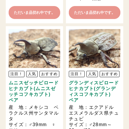
ただいま品切れ中です。
ただいま品切れ中です。
注目！
人気
おすすめ
注目！
人気
おすすめ
ムニスゼッチビロード
グランディスビロード
ヒナカブト(ムニスゼ
ヒナカブト(グランデ
ッチコフキカブト)
ィスコフキカブト)
ペア
ペア
産 地：メキシコ ベ
産 地：エクアドル
ラクルス州サンタマル
エスメラルダス県チュ
タ
チュビ
サイズ：♂39mm ♀
サイズ：♂28mm～