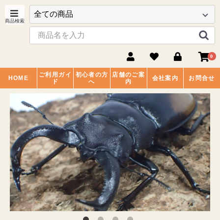
0
ご利用ガイ
初心者の方
店舗のご案
HOME
会社案内
お問合せ
ド
へ
内