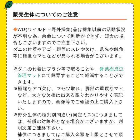
販売生体についてのご注意
WD(ワイルド＝野外採集)品は採集以前の活動状況
が不明な為、余命について判断ができず、短命の場
合もございますのでご注意下さい。
ダニの付着やアゴ・翅等のスレや欠け、爪先や触角
等に軽度なマヒなどが見られる場合がございます。
※ダニの付着はブラシ等で取ることや、
針葉樹成虫
管理マット
にて飼育することで軽減することがで
きます。
※極端なアゴ欠け、フセツ取れ、脚部の重度なマヒ
など、大きな欠損は出来る限りわかりやすく表記
いたしますので、画像等でご確認の上ご購入下さ
い。
※野外生体の種判別間違い(同定ミス)につきまして
は、補償の対象外となる場合がございますが、判
明次第ご連絡下さい。
補償につきましてはご購入金額を上限とさせて頂