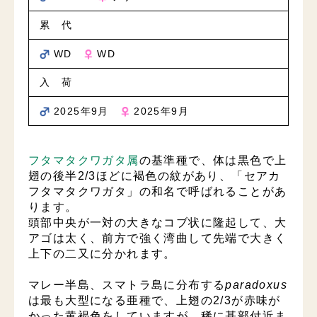
累 代
WD
WD
入 荷
2025年9月
2025年9月
フタマタクワガタ属
の基準種で、体は黒色で上
翅の後半2/3ほどに褐色の紋があり、「セアカ
フタマタクワガタ」の和名で呼ばれることがあ
ります。
頭部中央が一対の大きなコブ状に隆起して、大
アゴは太く、前方で強く湾曲して先端で大きく
上下の二又に分かれます。
マレー半島、スマトラ島に分布する
paradoxus
は最も大型になる亜種で、上翅の2/3が赤味が
かった黄褐色をしていますが、稀に基部付近ま