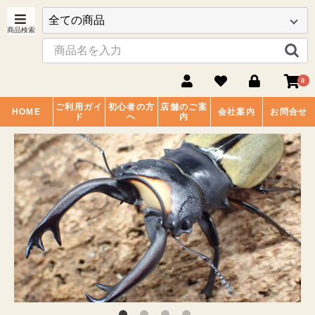
0
ご利用ガイ
初心者の方
店舗のご案
HOME
会社案内
お問合せ
ド
へ
内