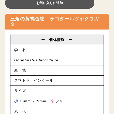
お気に入りに追加
三角の黄褐色紋 ラコダールツヤクワガ
タ
ー 個体情報 ー
学 名
Odontolabis lacordairei
産 地
スマトラ ベンクール
サイズ
75mm～79mm
フリー
累 代