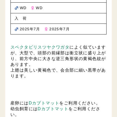
WD
WD
入 荷
2025年7月
2025年7月
スペクタビリスツヤクワガタ
によく似ています
が、大型で、頭部の前縁部は衝立状に盛り上が
り、前方中央に大きな逆三角形状の黄褐色紋が
あります。
上翅は美しい黄褐色で、会合部に細い黒帯があ
ります。
産卵には
Dカブトマット
をご利用ください。
幼虫飼育には
Dカブトマット
をご利用くださ
い。