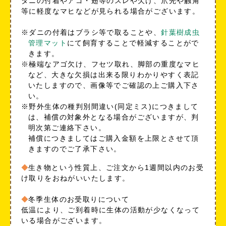
ダニの付着やアゴ・翅等のスレや欠け、爪先や触角
等に軽度なマヒなどが見られる場合がございます。
※ダニの付着はブラシ等で取ることや、
針葉樹成虫
管理マット
にて飼育することで軽減することがで
きます。
※極端なアゴ欠け、フセツ取れ、脚部の重度なマヒ
など、大きな欠損は出来る限りわかりやすく表記
いたしますので、画像等でご確認の上ご購入下さ
い。
※野外生体の種判別間違い(同定ミス)につきまして
は、補償の対象外となる場合がございますが、判
明次第ご連絡下さい。
補償につきましてはご購入金額を上限とさせて頂
きますのでご了承下さい。
生き物という性質上、ご注文から1週間以内のお受
け取りをおねがいいたします。
冬季生体のお受取りについて
低温により、ご到着時に生体の活動が少なくなって
いる場合がございます。