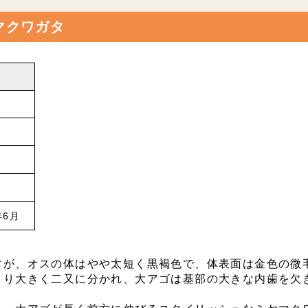
マクワガタ
年6月
すが、オスの体はやや太短く黒褐色で、体表面は金色の微
より大きく二又に分かれ、大アゴは基部の大きな内歯を欠