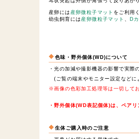
耳状突起は外側が角張って反りあが
産卵には
産卵微粒子マット
をご利用
幼虫飼育には
産卵微粒子マット
、
D
色味・野外個体(WD)について
・光の加減や撮影機器の影響で実際
(ご覧の端末やモニター設定などに
※画像の色彩加工処理等は一切して
・野外個体(WD表記個体)は、ペア
生体ご購入時のご注意