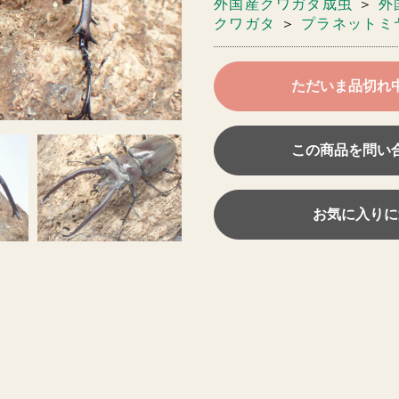
外国産クワガタ成虫
＞
外
クワガタ
＞
プラネットミ
ただいま品切れ
この商品を問い
お気に入りに