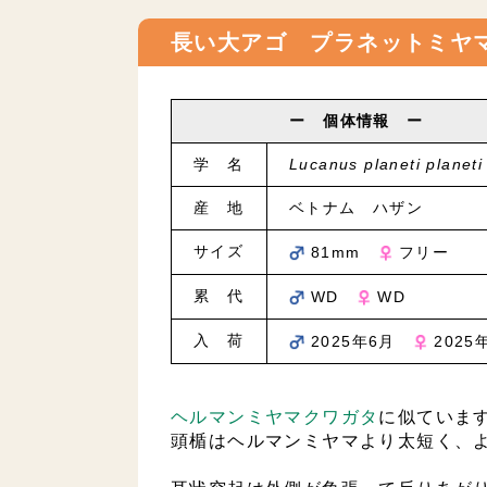
長い大アゴ プラネットミヤ
ー 個体情報 ー
学 名
Lucanus planeti planeti
産 地
ベトナム ハザン
サイズ
81mm
フリー
累 代
WD
WD
入 荷
2025年6月
2025
ヘルマンミヤマクワガタ
に似ていま
頭楯はヘルマンミヤマより太短く、