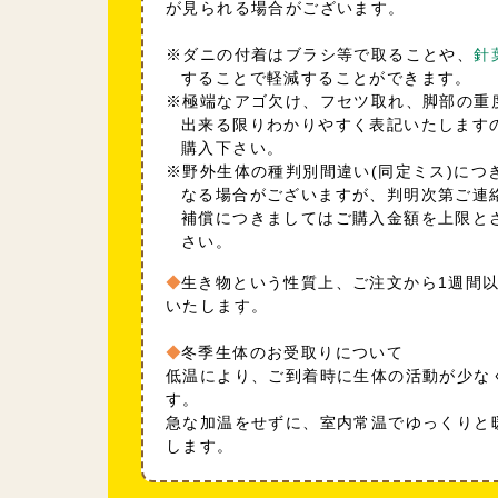
が見られる場合がございます。
※ダニの付着はブラシ等で取ることや、
針
することで軽減することができます。
※極端なアゴ欠け、フセツ取れ、脚部の重
出来る限りわかりやすく表記いたします
購入下さい。
※野外生体の種判別間違い(同定ミス)につ
なる場合がございますが、判明次第ご連
補償につきましてはご購入金額を上限と
さい。
生き物という性質上、ご注文から1週間
いたします。
冬季生体のお受取りについて
低温により、ご到着時に生体の活動が少な
す。
急な加温をせずに、室内常温でゆっくりと
します。