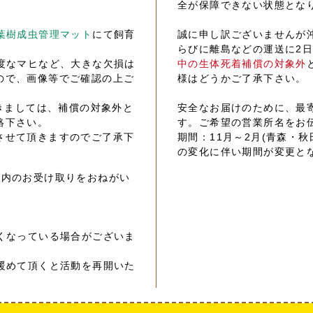
全が保障できない状態とな
葉樹成虫管理マット
にて飼育
誠に申し訳ございませんが
らびに離島などの運送に2
度なマヒなど、大きな欠損は
中の生体死着補償の対象外
ので、画像等でご確認の上ご
様はどうかご了承下さい。
きましては、補償の対象外と
安全なお届けのために、最
絡下さい。
す。ご希望の営業所名をお
させて頂きますのでご了承下
期間：11月～2月(青森・秋
の変化に伴い期間が変更と
以内のお受け取りをおねがい
くなっている場合がございま
暖めて頂くと活動を再開いた