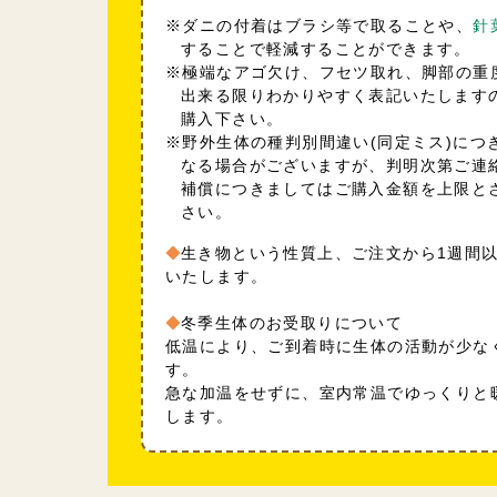
※ダニの付着はブラシ等で取ることや、
針
することで軽減することができます。
※極端なアゴ欠け、フセツ取れ、脚部の重
出来る限りわかりやすく表記いたします
購入下さい。
※野外生体の種判別間違い(同定ミス)につ
なる場合がございますが、判明次第ご連
補償につきましてはご購入金額を上限と
さい。
生き物という性質上、ご注文から1週間
いたします。
冬季生体のお受取りについて
低温により、ご到着時に生体の活動が少な
す。
急な加温をせずに、室内常温でゆっくりと
します。