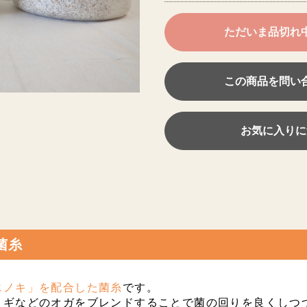
ただいま品切れ
この商品を問い
お気に入りに
菌糸
エノキ」を配合した菌糸
です。
ヌギなどのオガをブレンドすることで菌の回りを良くしつ