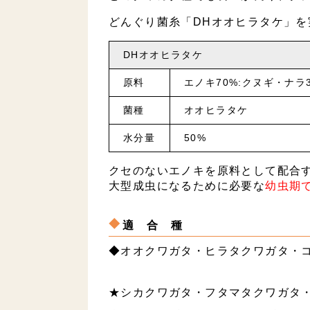
どんぐり菌糸「DHオオヒラタケ」を
DHオオヒラタケ
原料
エノキ70%:クヌギ・ナラ
菌種
オオヒラタケ
水分量
50%
クセのないエノキを原料として配合
大型成虫になるために必要な
幼虫期
適 合 種
◆オオクワガタ・ヒラタクワガタ・
★シカクワガタ・フタマタクワガタ