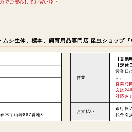
のでご安心してお買い物下
トムシ生体、標本、飼育用品専門店 昆虫ショップ『
【営業時
【定休
営業日
営業
い。
営業時
文は2
対応さ
銀行振
お支払い
春木字山崎887番地5
代金引