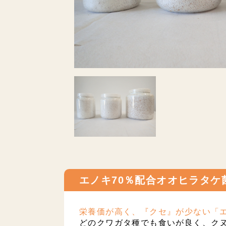
エノキ70％配合オオヒラタケ
栄養価が高く、『クセ』が少ない「
どのクワガタ種でも食いが良く、ク