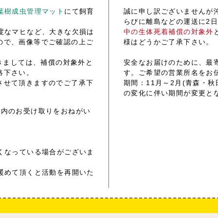
葉樹成虫管理マット
にて飼育
誠に申し訳ございませんが
らびに離島などの運送に2
度なマヒなど、大きな欠損は
中の生体死着補償の対象外
ので、画像等でご確認の上ご
様はどうかご了承下さい。
きましては、補償の対象外と
安全なお届けのために、最
絡下さい。
す。ご希望の営業所名をお
させて頂きますのでご了承下
期間：11月～2月(青森・秋
の変化に伴い期間が変更と
以内のお受け取りをおねがい
くなっている場合がございま
暖めて頂くと活動を再開いた