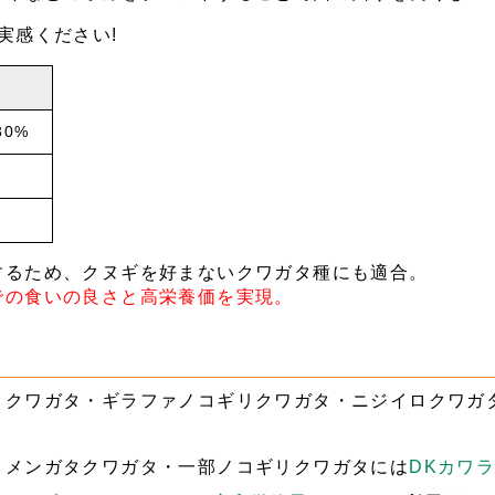
実感ください!
30%
するため、クヌギを好まないクワガタ種にも適合。
での食いの良さと高栄養価を実現。
コクワガタ・ギラファノコギリクワガタ・ニジイロクワガ
・メンガタクワガタ・一部ノコギリクワガタには
DKカワ