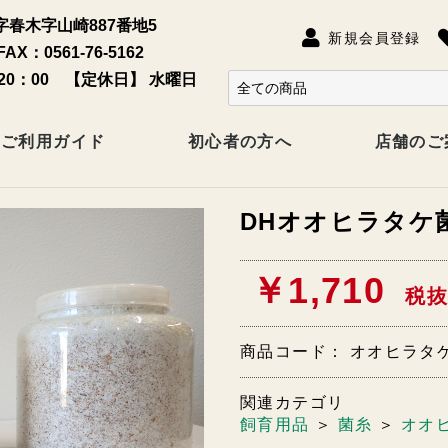
春木字山崎887番地5
新規会員登録
FAX：0561-76-5162
20：00 【定休日】 水曜日
ご利用ガイド
初心者の方へ
店舗のご
DHオオヒラタケ菌糸
￥1,710
税抜
商品コード：
オオヒラタケ3
関連カテゴリ
飼育用品
＞
菌糸
＞
オオ