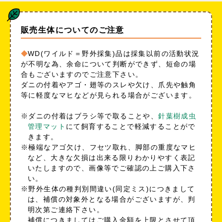
販売生体についてのご注意
WD(ワイルド＝野外採集)品は採集以前の活動状況
が不明な為、余命について判断ができず、短命の場
合もございますのでご注意下さい。
ダニの付着やアゴ・翅等のスレや欠け、爪先や触角
等に軽度なマヒなどが見られる場合がございます。
※ダニの付着はブラシ等で取ることや、
針葉樹成虫
管理マット
にて飼育することで軽減することがで
きます。
※極端なアゴ欠け、フセツ取れ、脚部の重度なマヒ
など、大きな欠損は出来る限りわかりやすく表記
いたしますので、画像等でご確認の上ご購入下さ
い。
※野外生体の種判別間違い(同定ミス)につきまして
は、補償の対象外となる場合がございますが、判
明次第ご連絡下さい。
補償につきましてはご購入金額を上限とさせて頂