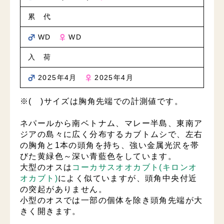
累 代
WD
WD
入 荷
2025年4月
2025年4月
※( )サイズは胸角先端での計測値です。
ネパールから南ベトナム、マレー半島、東南ア
ジアの島々に広く分布するカブトムシで、左右
の胸角と1本の頭角を持ち、強い金属光沢を帯
びた黄緑色～深い青藍色をしています。
大型のオスは
コーカサスオオカブト(キロンオ
オカブト)
によく似ていますが、頭角中央付近
の突起がありません。
小型のオスでは一部の個体を除き頭角先端が大
きく開きます。