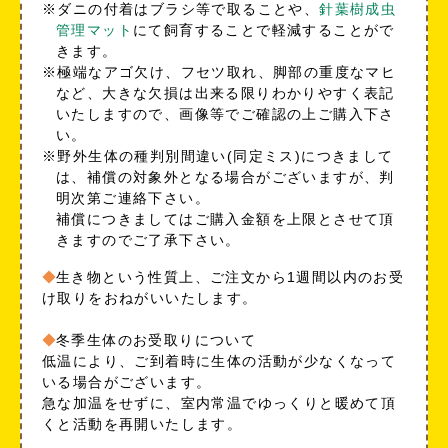
※ダニの付着はブラシ等で取ることや、
針葉樹成虫
管理マット
にて飼育することで軽減することがで
きます。
※極端なアゴ欠け、フセツ取れ、脚部の重度なマヒ
など、大きな欠損は出来る限りわかりやすく表記
いたしますので、画像等でご確認の上ご購入下さ
い。
※野外生体の種判別間違い(同定ミス)につきまして
は、補償の対象外となる場合がございますが、判
明次第ご連絡下さい。
補償につきましてはご購入金額を上限とさせて頂
きますのでご了承下さい。
生き物という性質上、ご注文から1週間以内のお受
け取りをおねがいいたします。
冬季生体のお受取りについて
低温により、ご到着時に生体の活動が少なくなって
いる場合がございます。
急な加温をせずに、室内常温でゆっくりと暖めて頂
くと活動を再開いたします。