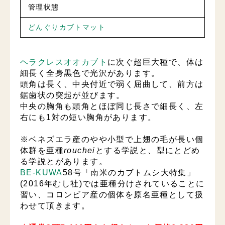
管理状態
どんぐりカブトマット
ヘラクレスオオカブト
に次ぐ超巨大種で、体は
細長く全身黒色で光沢があります。
頭角は長く、中央付近で弱く屈曲して、前方は
鋸歯状の突起が並びます。
中央の胸角も頭角とほぼ同じ長さで細長く、左
右にも1対の短い胸角があります。
※ベネズエラ産のやや小型で上翅の毛が長い個
体群を亜種
rouchei
とする学説と、型にとどめ
る学説とがあります。
BE-KUWA
58号「南米のカブトムシ大特集」
(2016年むし社)では亜種分けされていることに
習い、コロンビア産の個体を原名亜種として扱
わせて頂きます。