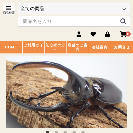
0
ご利用ガイ
初心者の方
店舗のご案
HOME
会社案内
お問合せ
ド
へ
内