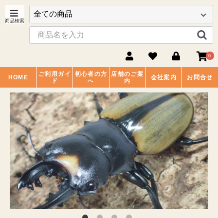
0
ご利用ガイ
初心者の方
店舗のご案
HOME
会社案内
お問合せ
ド
へ
内