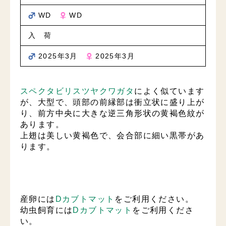
WD
WD
入 荷
2025年3月
2025年3月
スペクタビリスツヤクワガタ
によく似ています
が、大型で、頭部の前縁部は衝立状に盛り上が
り、前方中央に大きな逆三角形状の黄褐色紋が
あります。
上翅は美しい黄褐色で、会合部に細い黒帯があ
ります。
産卵には
Dカブトマット
をご利用ください。
幼虫飼育には
Dカブトマット
をご利用くださ
い。