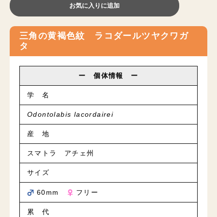
お気に入りに追加
三角の黄褐色紋 ラコダールツヤクワガ
タ
ー 個体情報 ー
学 名
Odontolabis lacordairei
産 地
スマトラ アチェ州
サイズ
60mm
フリー
累 代