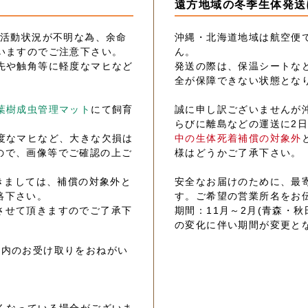
遠方地域の冬季生体発送
の活動状況が不明な為、余命
沖縄・北海道地域は航空便
いますのでご注意下さい。
ん。
先や触角等に軽度なマヒなど
発送の際は、保温シートな
全が保障できない状態とな
葉樹成虫管理マット
にて飼育
誠に申し訳ございませんが
らびに離島などの運送に2
度なマヒなど、大きな欠損は
中の生体死着補償の対象外
ので、画像等でご確認の上ご
様はどうかご了承下さい。
きましては、補償の対象外と
安全なお届けのために、最
絡下さい。
す。ご希望の営業所名をお
させて頂きますのでご了承下
期間：11月～2月(青森・秋
の変化に伴い期間が変更と
以内のお受け取りをおねがい