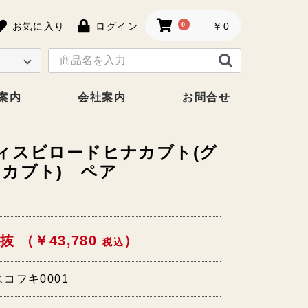
お気に入り
ログイン
0
￥0
案内
会社案内
お問合せ
ィスビロードヒナカブト(グ
カブト) ペア
抜 （￥43,780
）
税込
コフキ0001