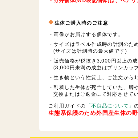
・野外個体(WD表記個体)は、ペア
生体ご購入時のご注意
・画像がお届けする個体です。
・サイズはラベル作成時の計測のた
(サイズは計測時の最大値です)
・販売価格が税抜き3,000円以上
(3,000円未満の成虫はプリンカ
・生き物という性質上、ご注文から
・到着した生体が死亡していた、脚や
交換またはご返金にて対応させて
ご利用ガイドの
「不良品について」
生態系保護のため外国産生体の