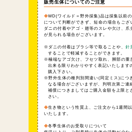
販売生体についてのご注意
WD(ワイルド＝野外採集)品は採集以前
について判断ができず、短命の場合もござ
ダニの付着やアゴ・翅等のスレや欠け、爪
が見られる場合がございます。
※ダニの付着はブラシ等で取ることや、
針
することで軽減することができます。
※極端なアゴ欠け、フセツ取れ、脚部の重
出来る限りわかりやすく表記いたします
購入下さい。
※野外生体の種判別間違い(同定ミス)につ
なる場合がございますが、判明次第ご連
補償につきましてはご購入金額を上限と
さい。
生き物という性質上、ご注文から1週間
いたします。
冬季生体のお受取りについて