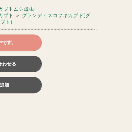
カブトムシ成虫
カブト
＞
グランディスコフキカブト(グ
ブト)
中です。
合わせる
追加