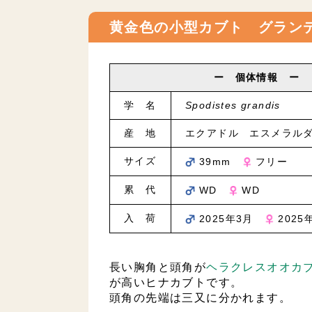
黄金色の小型カブト グランデ
ー 個体情報 ー
学 名
Spodistes grandis
産 地
エクアドル エスメラル
サイズ
39mm
フリー
累 代
WD
WD
入 荷
2025年3月
2025
長い胸角と頭角が
ヘラクレスオオカ
が高いヒナカブトです。
頭角の先端は三又に分かれます。