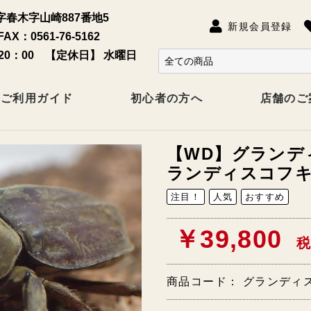
春木字山崎887番地5
新規会員登録
FAX：0561-76-5162
20：00 【定休日】 水曜日
ご利用ガイド
初心者の方へ
店舗のご
【WD】グランデ
ランディスコフキ
注目！
人気
おすすめ
￥39,800
税
商品コード：
グランディス