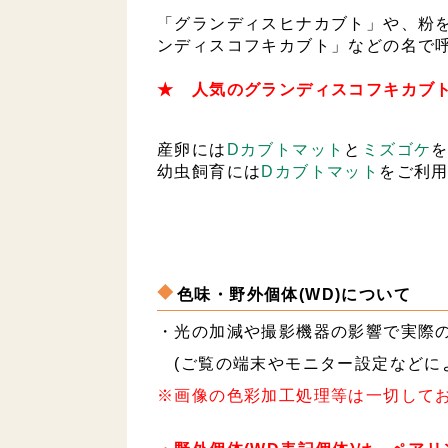
「グランディスヒナカブト」や、粉
ンディスコフキカブト」などの名で
★ 人気のグランディスコフキカブ
産卵には
Dカブトマット
と
ミズゴケ
幼虫飼育には
Dカブトマット
をご利
色味・野外個体(WD)について
・光の加減や撮影機器の影響で実際
(ご覧の端末やモニター設定などに
※画像の色彩加工処理等は一切して