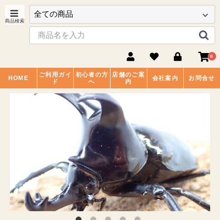
0
ご利用ガイ
初心者の方
店舗のご案
HOME
会社案内
お問合せ
ド
へ
内