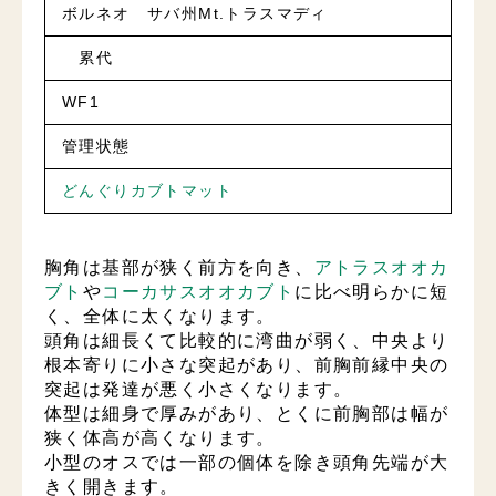
ボルネオ サバ州Mt.トラスマディ
累代
WF1
管理状態
どんぐりカブトマット
胸角は基部が狭く前方を向き、
アトラスオオカ
ブト
や
コーカサスオオカブト
に比べ明らかに短
く、全体に太くなります。
頭角は細長くて比較的に湾曲が弱く、中央より
根本寄りに小さな突起があり、前胸前縁中央の
突起は発達が悪く小さくなります。
体型は細身で厚みがあり、とくに前胸部は幅が
狭く体高が高くなります。
小型のオスでは一部の個体を除き頭角先端が大
きく開きます。