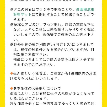
※ダニの付着はブラシ等で取ることや、
針葉樹成虫
管理マット
にて飼育することで軽減することがで
きます。
※極端なアゴ欠け、フセツ取れ、脚部の重度なマヒ
など、大きな欠損は出来る限りわかりやすく表記
いたしますので、画像等でご確認の上ご購入下さ
い。
※野外生体の種判別間違い(同定ミス)につきまして
は、補償の対象外となる場合がございますが、判
明次第ご連絡下さい。
補償につきましてはご購入金額を上限とさせて頂
きますのでご了承下さい。
生き物という性質上、ご注文から1週間以内のお受
け取りをおねがいいたします。
冬季生体のお受取りについて
低温により、ご到着時に生体の活動が少なくなって
いる場合がございます。
急な加温をせずに、室内常温でゆっくりと暖めて頂