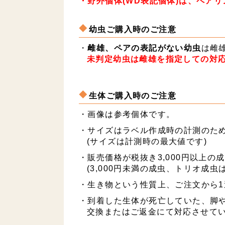
・野外個体(WD表記個体)は、ペア
幼虫ご購入時のご注意
・
雌雄、ペアの表記がない幼虫
は雌
未判定幼虫は雌雄を指定しての対
生体ご購入時のご注意
・画像は参考個体です。
・サイズはラベル作成時の計測のた
(サイズは計測時の最大値です)
・販売価格が税抜き3,000円以上
(3,000円未満の成虫、トリオ成
・生き物という性質上、ご注文から
・到着した生体が死亡していた、脚や
交換またはご返金にて対応させて