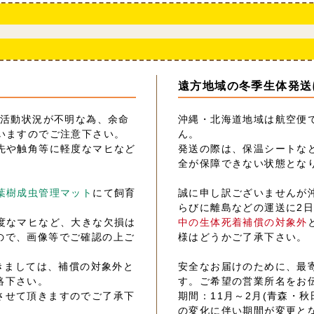
遠方地域の冬季生体発送
の活動状況が不明な為、余命
沖縄・北海道地域は航空便
いますのでご注意下さい。
ん。
先や触角等に軽度なマヒなど
発送の際は、保温シートな
全が保障できない状態とな
葉樹成虫管理マット
にて飼育
誠に申し訳ございませんが
らびに離島などの運送に2
度なマヒなど、大きな欠損は
中の生体死着補償の対象外
ので、画像等でご確認の上ご
様はどうかご了承下さい。
きましては、補償の対象外と
安全なお届けのために、最
絡下さい。
す。ご希望の営業所名をお
させて頂きますのでご了承下
期間：11月～2月(青森・秋
の変化に伴い期間が変更と