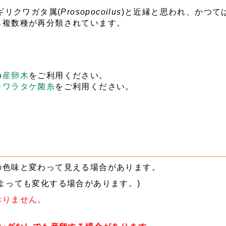
ギリクワガタ属(
Prosopocoilus
)と近縁と思われ、かつて
ら複数種が再分類されています。
の
産卵木
をご利用ください。
カワラタケ菌糸
をご利用ください。
の色味と変わって見える場合があります。
よっても変化する場合があります。)
おりません。