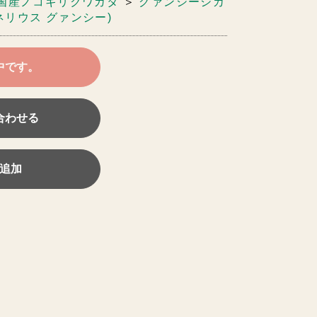
国産ノコギリクワガタ
＞
グァンシーシカ
リウス グァンシー)
中です。
合わせる
追加