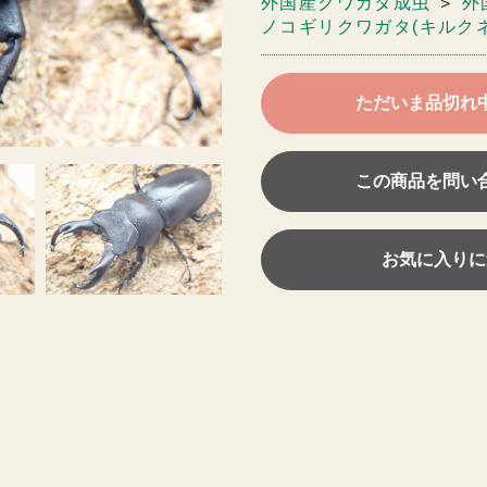
外国産クワガタ成虫
＞
外
ノコギリクワガタ(キルクネ
ただいま品切れ
この商品を問い
お気に入りに