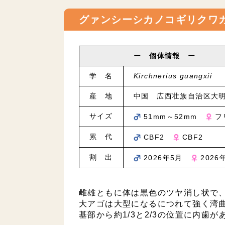
グァンシーシカノコギリクワ
ー 個体情報 ー
学 名
Kirchnerius guangxii
産 地
中国 広西壮族自治区大
サイズ
51mm～52mm
フ
累 代
CBF2
CBF2
割 出
2026年5月
2026
雌雄ともに体は黒色のツヤ消し状で
大アゴは大型になるにつれて強く湾
基部から約1/3と2/3の位置に内歯