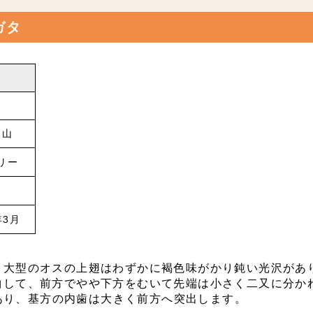
ガタ
明山
リー
年3月
、大型のオスの上翅はわずかに褐色味がかり鈍い光沢があ
曲して、前方でやや下方をむいて先端は小さく二又に分か
があり、基方の内歯は大きく前方へ突出します。