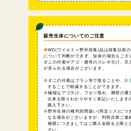
販売生体についてのご注意
WD(ワイルド＝野外採集)品は採集以前
について判断ができず、短命の場合もござ
ダニの付着やアゴ・翅等のスレや欠け、爪
が見られる場合がございます。
※ダニの付着はブラシ等で取ることや、
針
することで軽減することができます。
※極端なアゴ欠け、フセツ取れ、脚部の重
出来る限りわかりやすく表記いたします
購入下さい。
※野外生体の種判別間違い(同定ミス)につ
なる場合がございますが、判明次第ご連
補償につきましてはご購入金額を上限と
さい。