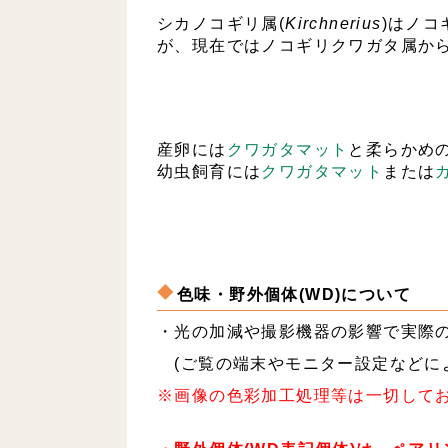
シカノコギリ属(
Kirchnerius
)はノコ
が、現在ではノコギリクワガタ属か
産卵には
クワガタマット
と柔らかめ
幼虫飼育には
クワガタマット
または
色味・野外個体(WD)について
・光の加減や撮影機器の影響で実際
(ご覧の端末やモニター設定などに
※画像の色彩加工処理等は一切して