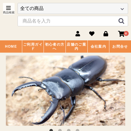
0
ご利用ガイ
初心者の方
店舗のご案
HOME
会社案内
お問合せ
ド
へ
内