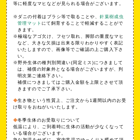
等に軽度なマヒなどが見られる場合がございます。
※ダニの付着はブラシ等で取ることや、
針葉樹成虫
管理マット
にて飼育することで軽減することがで
きます。
※極端なアゴ欠け、フセツ取れ、脚部の重度なマヒ
など、大きな欠損は出来る限りわかりやすく表記
いたしますので、画像等でご確認の上ご購入下さ
い。
※野外生体の種判別間違い(同定ミス)につきまして
は、補償の対象外となる場合がございますが、判
明次第ご連絡下さい。
補償につきましてはご購入金額を上限とさせて頂
きますのでご了承下さい。
生き物という性質上、ご注文から1週間以内のお受
け取りをおねがいいたします。
冬季生体のお受取りについて
低温により、ご到着時に生体の活動が少なくなって
いる場合がございます。
急な加温をせずに、室内常温でゆっくりと暖めて頂