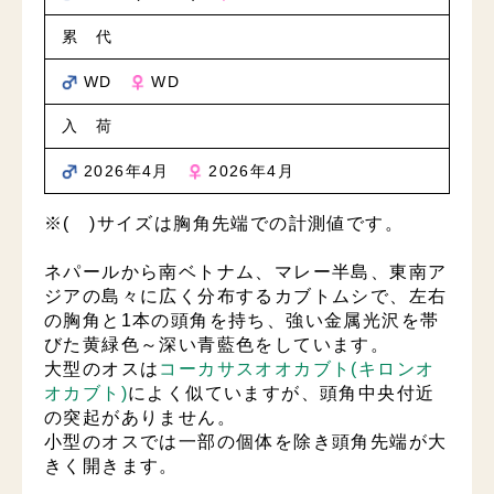
累 代
WD
WD
入 荷
2026年4月
2026年4月
※( )サイズは胸角先端での計測値です。
ネパールから南ベトナム、マレー半島、東南ア
ジアの島々に広く分布するカブトムシで、左右
の胸角と1本の頭角を持ち、強い金属光沢を帯
びた黄緑色～深い青藍色をしています。
大型のオスは
コーカサスオオカブト(キロンオ
オカブト)
によく似ていますが、頭角中央付近
の突起がありません。
小型のオスでは一部の個体を除き頭角先端が大
きく開きます。