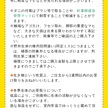
等に軽度なマヒなどが見られる場合がございます。
※ダニの付着はブラシ等で取ることや、
針葉樹成虫
管理マット
にて飼育することで軽減することがで
きます。
※極端なアゴ欠け、フセツ取れ、脚部の重度なマヒ
など、大きな欠損は出来る限りわかりやすく表記
いたしますので、画像等でご確認の上ご購入下さ
い。
※野外生体の種判別間違い(同定ミス)につきまして
は、補償の対象外となる場合がございますが、判
明次第ご連絡下さい。
補償につきましてはご購入金額を上限とさせて頂
きますのでご了承下さい。
生き物という性質上、ご注文から1週間以内のお受
け取りをおねがいいたします。
冬季生体のお受取りについて
低温により、ご到着時に生体の活動が少なくなって
いる場合がございます。
急な加温をせずに、室内常温でゆっくりと暖めて頂