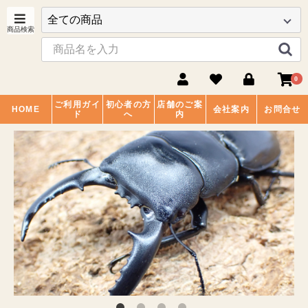
0
ご利用ガイ
初心者の方
店舗のご案
HOME
会社案内
お問合せ
ド
へ
内