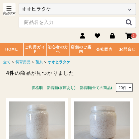
0
ご利用ガイ
初心者の方
店舗のご案
HOME
会社案内
お問合せ
ド
へ
内
全て
＞
飼育用品
＞
菌糸
＞
オオヒラタケ
4件
の商品が見つかりました
価格順
新着順(在庫あり)
新着順(全ての商品)