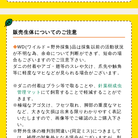
販売生体についてのご注意
WD(ワイルド＝野外採集)品は採集以前の活動状況
が不明な為、余命について判断ができず、短命の場
合もございますのでご注意下さい。
ダニの付着やアゴ・翅等のスレや欠け、爪先や触角
等に軽度なマヒなどが見られる場合がございます。
※ダニの付着はブラシ等で取ることや、
針葉樹成虫
管理マット
にて飼育することで軽減することがで
きます。
※極端なアゴ欠け、フセツ取れ、脚部の重度なマヒ
など、大きな欠損は出来る限りわかりやすく表記
いたしますので、画像等でご確認の上ご購入下さ
い。
※野外生体の種判別間違い(同定ミス)につきまして
は、補償の対象外となる場合がございますが、判